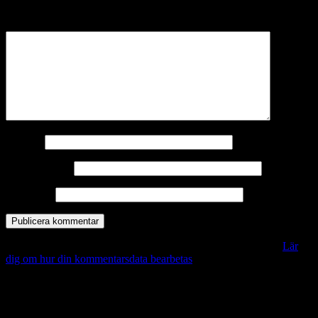
märkta
*
Kommentar
*
Namn
*
E-postadress
*
Webbplats
Denna webbplats använder Akismet för att minska skräppost.
Lär
dig om hur din kommentarsdata bearbetas
.
Vill du veta mer?