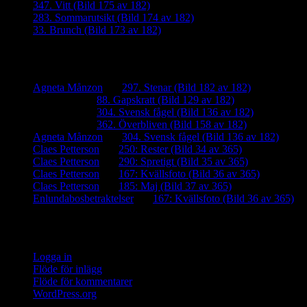
347. Vitt (Bild 175 av 182)
283. Sommarutsikt (Bild 174 av 182)
33. Brunch (Bild 173 av 182)
Senaste kommentarer
Agneta Månzon
om
297. Stenar (Bild 182 av 182)
iamalmros
om
88. Gapskratt (Bild 129 av 182)
iamalmros
om
304. Svensk fågel (Bild 136 av 182)
iamalmros
om
362. Överbliven (Bild 158 av 182)
Agneta Månzon
om
304. Svensk fågel (Bild 136 av 182)
Claes Petterson
om
250: Rester (Bild 34 av 365)
Claes Petterson
om
290: Spretigt (Bild 35 av 365)
Claes Petterson
om
167: Kvällsfoto (Bild 36 av 365)
Claes Petterson
om
185: Maj (Bild 37 av 365)
Enlundabosbetraktelser
om
167: Kvällsfoto (Bild 36 av 365)
Meta
Logga in
Flöde för inlägg
Flöde för kommentarer
WordPress.org