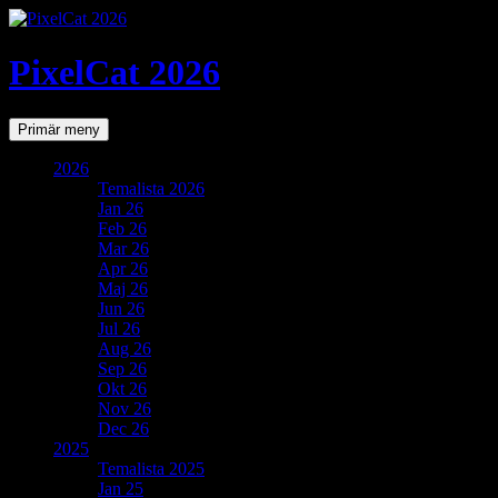
PixelCat 2026
Sök
Gå
Primär meny
till
innehåll
2026
Temalista 2026
Jan 26
Feb 26
Mar 26
Apr 26
Maj 26
Jun 26
Jul 26
Aug 26
Sep 26
Okt 26
Nov 26
Dec 26
2025
Temalista 2025
Jan 25