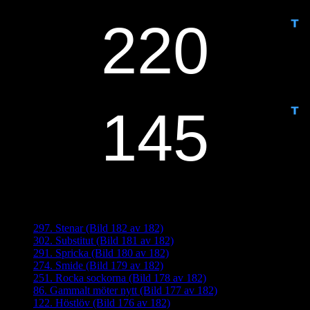
IDAG ÄR DET DAG NUMMER
ANTAL DAGAR KVAR:
Senaste inläggen
297. Stenar (Bild 182 av 182)
302. Substitut (Bild 181 av 182)
291. Spricka (Bild 180 av 182)
274. Smide (Bild 179 av 182)
251. Rocka sockorna (Bild 178 av 182)
86. Gammalt möter nytt (Bild 177 av 182)
122. Höstlöv (Bild 176 av 182)