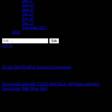
Juli 17
Aug 17
Sept 17
Okt 17
Nov 17
Dec 17
Eget tema 2017
2012
Sök
efter:
Juli 24
64. Festlokal (Bild 57 av 366)
21 juli 2024
PixelCat
Lämna en kommentar
Inläggsnavigering
Föregående inlägg
88. Förfall (Bild 56 av 366)
Nästa inlägg
83.
Färgklickar (Bild 58 av 366)
Lämna ett svar
Din e-postadress kommer inte publiceras.
Obligatoriska fält är