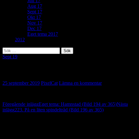
Juli 17
Aug 17
Sept 17
Okt 17
Nov 17
Dec 17
Eget tema 2017
2012
Sök
efter:
Sept 19
67. Fotspår (Bild 195 av 365)
25 september 2019
PixelCat
Lämna en kommentar
Inläggsnavigering
Föregående inlägg
Eget tema: Hamnstad (Bild 194 av 365)
Nästa
inlägg
223. På en liten spindeltråd (Bild 196 av 365)
Lämna ett svar
Din e-postadress kommer inte publiceras.
Obligatoriska fält är