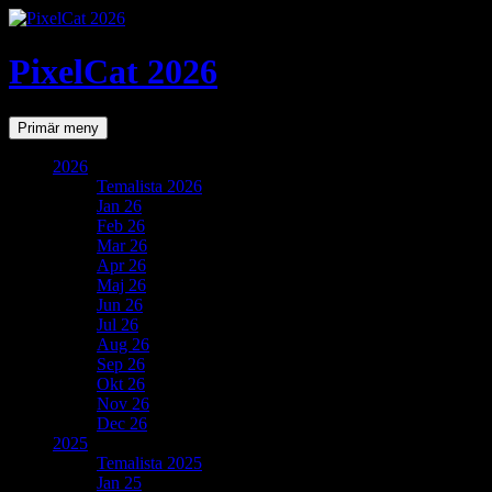
PixelCat 2026
Sök
Gå
Primär meny
till
innehåll
2026
Temalista 2026
Jan 26
Feb 26
Mar 26
Apr 26
Maj 26
Jun 26
Jul 26
Aug 26
Sep 26
Okt 26
Nov 26
Dec 26
2025
Temalista 2025
Jan 25