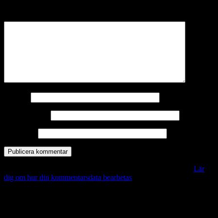
märkta
*
Kommentar
*
Namn
*
E-postadress
*
Webbplats
Denna webbplats använder Akismet för att minska skräppost.
Lär
dig om hur din kommentarsdata bearbetas
.
Vill du veta mer?