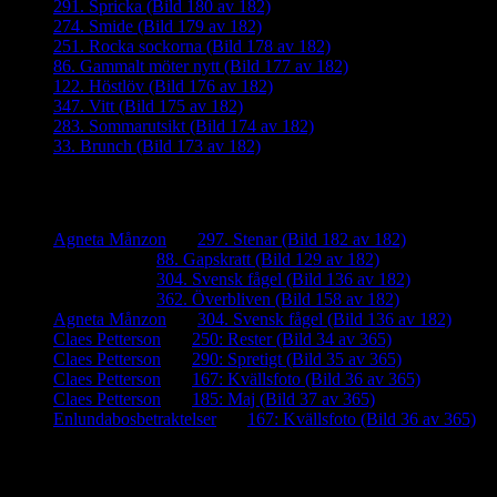
291. Spricka (Bild 180 av 182)
274. Smide (Bild 179 av 182)
251. Rocka sockorna (Bild 178 av 182)
86. Gammalt möter nytt (Bild 177 av 182)
122. Höstlöv (Bild 176 av 182)
347. Vitt (Bild 175 av 182)
283. Sommarutsikt (Bild 174 av 182)
33. Brunch (Bild 173 av 182)
Senaste kommentarer
Agneta Månzon
om
297. Stenar (Bild 182 av 182)
iamalmros
om
88. Gapskratt (Bild 129 av 182)
iamalmros
om
304. Svensk fågel (Bild 136 av 182)
iamalmros
om
362. Överbliven (Bild 158 av 182)
Agneta Månzon
om
304. Svensk fågel (Bild 136 av 182)
Claes Petterson
om
250: Rester (Bild 34 av 365)
Claes Petterson
om
290: Spretigt (Bild 35 av 365)
Claes Petterson
om
167: Kvällsfoto (Bild 36 av 365)
Claes Petterson
om
185: Maj (Bild 37 av 365)
Enlundabosbetraktelser
om
167: Kvällsfoto (Bild 36 av 365)
Meta