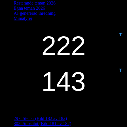
Resterande teman 2026
Egna teman 2026
AI-genererad inredning
Miniatyrer
IDAG ÄR DET DAG NUMMER
ANTAL DAGAR KVAR:
Senaste inläggen
297. Stenar (Bild 182 av 182)
302. Substitut (Bild 181 av 182)