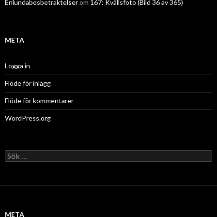
Enlundabosbetraktelser
om
167: Kvällsfoto (Bild 36 av 365)
META
Logga in
Flöde för inlägg
Flöde för kommentarer
WordPress.org
Sök
efter:
META