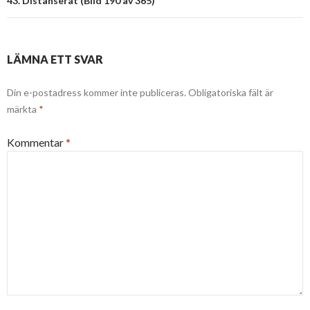
43. Distanserat (Bild 190 av 365)
LÄMNA ETT SVAR
Din e-postadress kommer inte publiceras.
Obligatoriska fält är
märkta
*
Kommentar
*