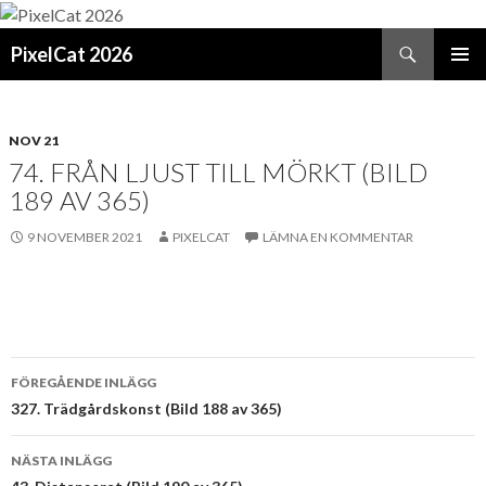
Sök
PixelCat 2026
GÅ
PRIMÄR
TILL
MENY
INNEHÅLL
NOV 21
74. FRÅN LJUST TILL MÖRKT (BILD
189 AV 365)
9 NOVEMBER 2021
PIXELCAT
LÄMNA EN KOMMENTAR
Inläggsnavigering
FÖREGÅENDE INLÄGG
327. Trädgårdskonst (Bild 188 av 365)
NÄSTA INLÄGG