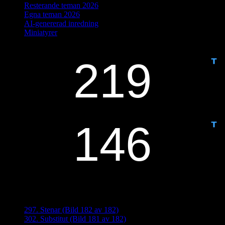
Resterande teman 2026
Egna teman 2026
AI-genererad inredning
Miniatyrer
IDAG ÄR DET DAG NUMMER
ANTAL DAGAR KVAR:
Senaste inläggen
297. Stenar (Bild 182 av 182)
302. Substitut (Bild 181 av 182)