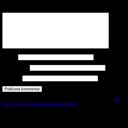
märkta
*
Kommentar
*
Namn
*
E-postadress
*
Webbplats
Denna webbplats använder Akismet för att minska skräppost.
Lär
dig om hur din kommentarsdata bearbetas
.
Vill du veta mer?