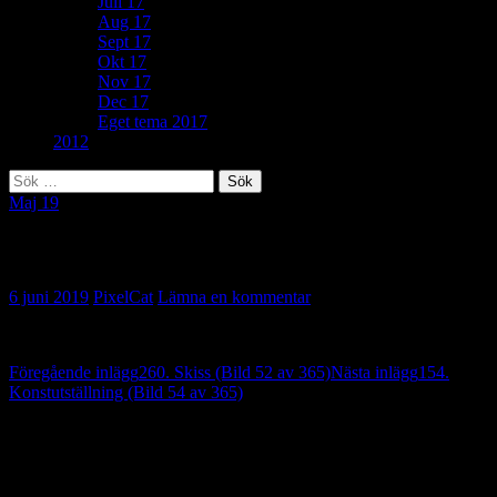
Juli 17
Aug 17
Sept 17
Okt 17
Nov 17
Dec 17
Eget tema 2017
2012
Sök
efter:
Maj 19
75. Fånigt påhitt (Bild 53 av 365)
6 juni 2019
PixelCat
Lämna en kommentar
Inläggsnavigering
Föregående inlägg
260. Skiss (Bild 52 av 365)
Nästa inlägg
154.
Konstutställning (Bild 54 av 365)
Lämna ett svar
Din e-postadress kommer inte publiceras.
Obligatoriska fält är