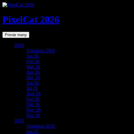
PixelCat 2026
Sök
Gå
Primär meny
till
innehåll
2026
Temalista 2026
Jan 26
Feb 26
Mar 26
Apr 26
Maj 26
Jun 26
Jul 26
Aug 26
Sep 26
Okt 26
Nov 26
Dec 26
2025
Temalista 2025
Jan 25