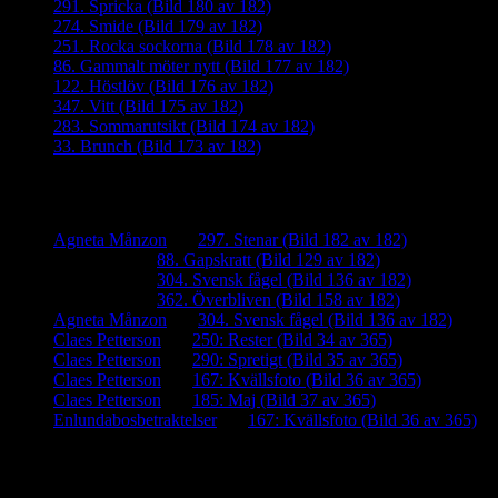
291. Spricka (Bild 180 av 182)
274. Smide (Bild 179 av 182)
251. Rocka sockorna (Bild 178 av 182)
86. Gammalt möter nytt (Bild 177 av 182)
122. Höstlöv (Bild 176 av 182)
347. Vitt (Bild 175 av 182)
283. Sommarutsikt (Bild 174 av 182)
33. Brunch (Bild 173 av 182)
Senaste kommentarer
Agneta Månzon
om
297. Stenar (Bild 182 av 182)
iamalmros
om
88. Gapskratt (Bild 129 av 182)
iamalmros
om
304. Svensk fågel (Bild 136 av 182)
iamalmros
om
362. Överbliven (Bild 158 av 182)
Agneta Månzon
om
304. Svensk fågel (Bild 136 av 182)
Claes Petterson
om
250: Rester (Bild 34 av 365)
Claes Petterson
om
290: Spretigt (Bild 35 av 365)
Claes Petterson
om
167: Kvällsfoto (Bild 36 av 365)
Claes Petterson
om
185: Maj (Bild 37 av 365)
Enlundabosbetraktelser
om
167: Kvällsfoto (Bild 36 av 365)
Meta