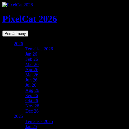
PixelCat 2026
Sök
Gå
Primär meny
till
innehåll
2026
Temalista 2026
Jan 26
Feb 26
Mar 26
Apr 26
Maj 26
Jun 26
Jul 26
Aug 26
Sep 26
Okt 26
Nov 26
Dec 26
2025
Temalista 2025
Jan 25