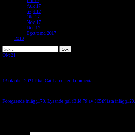
Juli 17
Aug 17
Sept 17
Okt 17
Nov 17
Dec 17
Eget tema 2017
2012
Sök
efter:
Okt 21
79. Färgklick (Bild 80 av 365)
13 oktober 2021
PixelCat
Lämna en kommentar
Inläggsnavigering
Föregående inlägg
178. Lysande gul (Bild 79 av 365)
Nästa inlägg
123.
Lämna ett svar
Din e-postadress kommer inte publiceras.
Obligatoriska fält är märkta