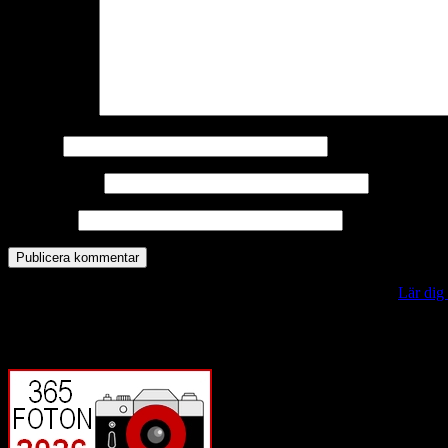
Kommentar
*
Namn
*
E-postadress
*
Webbplats
Denna webbplats använder Akismet för att minska skräppost.
Lär dig
Vill du veta mer?