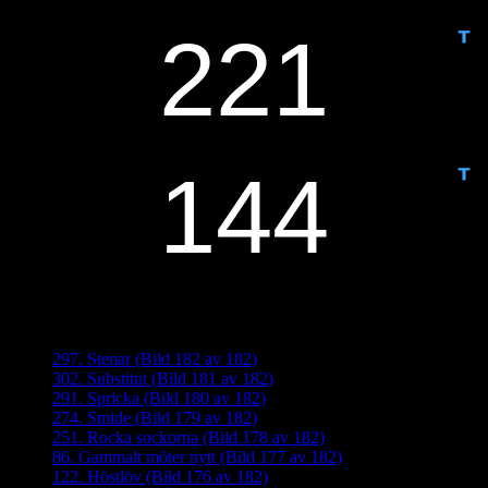
IDAG ÄR DET DAG NUMMER
ANTAL DAGAR KVAR:
Senaste inläggen
297. Stenar (Bild 182 av 182)
302. Substitut (Bild 181 av 182)
291. Spricka (Bild 180 av 182)
274. Smide (Bild 179 av 182)
251. Rocka sockorna (Bild 178 av 182)
86. Gammalt möter nytt (Bild 177 av 182)
122. Höstlöv (Bild 176 av 182)