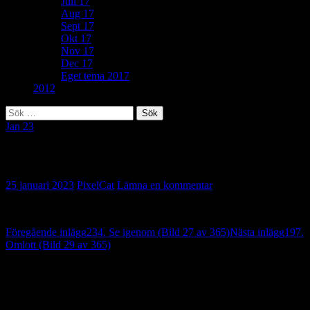
Juli 17
Aug 17
Sept 17
Okt 17
Nov 17
Dec 17
Eget tema 2017
2012
Sök
efter:
Jan 23
87. Gott med drinkar (Bild 28 av 365)
25 januari 2023
PixelCat
Lämna en kommentar
Inläggsnavigering
Föregående inlägg
234. Se igenom (Bild 27 av 365)
Nästa inlägg
197.
Omlott (Bild 29 av 365)
Lämna ett svar
Din e-postadress kommer inte publiceras.
Obligatoriska fält är