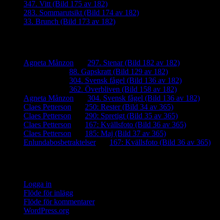
347. Vitt (Bild 175 av 182)
283. Sommarutsikt (Bild 174 av 182)
33. Brunch (Bild 173 av 182)
Senaste kommentarer
Agneta Månzon
om
297. Stenar (Bild 182 av 182)
iamalmros
om
88. Gapskratt (Bild 129 av 182)
iamalmros
om
304. Svensk fågel (Bild 136 av 182)
iamalmros
om
362. Överbliven (Bild 158 av 182)
Agneta Månzon
om
304. Svensk fågel (Bild 136 av 182)
Claes Petterson
om
250: Rester (Bild 34 av 365)
Claes Petterson
om
290: Spretigt (Bild 35 av 365)
Claes Petterson
om
167: Kvällsfoto (Bild 36 av 365)
Claes Petterson
om
185: Maj (Bild 37 av 365)
Enlundabosbetraktelser
om
167: Kvällsfoto (Bild 36 av 365)
Meta
Logga in
Flöde för inlägg
Flöde för kommentarer
WordPress.org