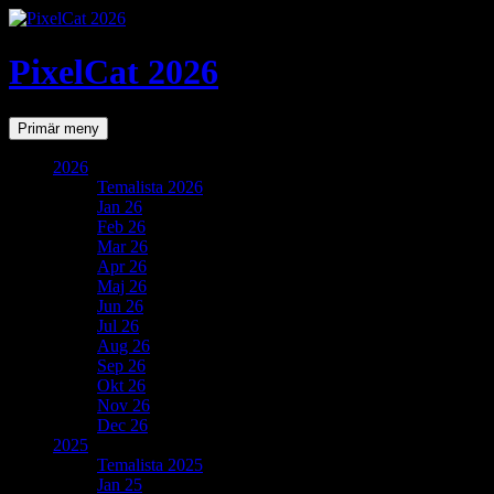
PixelCat 2026
Sök
Gå
Primär meny
till
innehåll
2026
Temalista 2026
Jan 26
Feb 26
Mar 26
Apr 26
Maj 26
Jun 26
Jul 26
Aug 26
Sep 26
Okt 26
Nov 26
Dec 26
2025
Temalista 2025
Jan 25