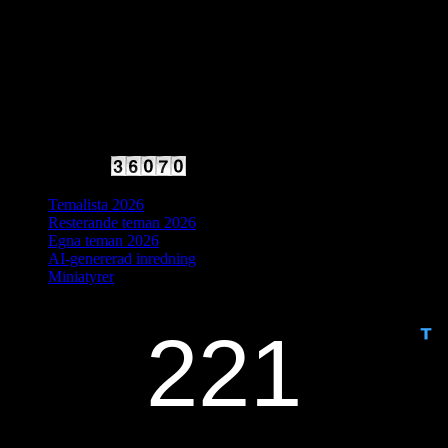
2025 Halvfart
Antal besökare:
Temalista 2026
Resterande teman 2026
Egna teman 2026
AI-genererad inredning
Miniatyrer
IDAG ÄR DET DAG NUMMER
ANTAL DAGAR KVAR: