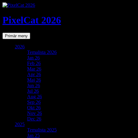
PixelCat 2026
Sök
Gå
Primär meny
till
innehåll
2026
Temalista 2026
Jan 26
Feb 26
Mar 26
Apr 26
Maj 26
Jun 26
Jul 26
Aug 26
Sep 26
Okt 26
Nov 26
Dec 26
2025
Temalista 2025
Jan 25