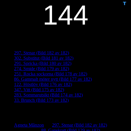
Senaste inläggen
297. Stenar (Bild 182 av 182)
302. Substitut (Bild 181 av 182)
291. Spricka (Bild 180 av 182)
274. Smide (Bild 179 av 182)
251. Rocka sockorna (Bild 178 av 182)
86. Gammalt möter nytt (Bild 177 av 182)
122. Höstlöv (Bild 176 av 182)
347. Vitt (Bild 175 av 182)
283. Sommarutsikt (Bild 174 av 182)
33. Brunch (Bild 173 av 182)
Senaste kommentarer
Agneta Månzon
om
297. Stenar (Bild 182 av 182)
iamalmros
om
88. Gapskratt (Bild 129 av 182)