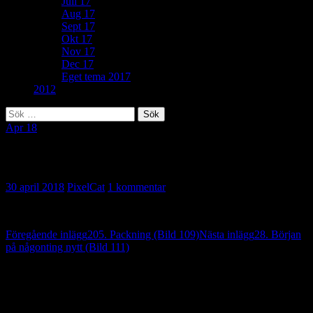
Juli 17
Aug 17
Sept 17
Okt 17
Nov 17
Dec 17
Eget tema 2017
2012
Sök
efter:
Apr 18
92. Glädjespridare (Bild 110)
30 april 2018
PixelCat
1 kommentar
Inläggsnavigering
Föregående inlägg
205. Packning (Bild 109)
Nästa inlägg
28. Början
på någonting nytt (Bild 111)
En reaktion på “92. Glädjespridare (Bild
110)”