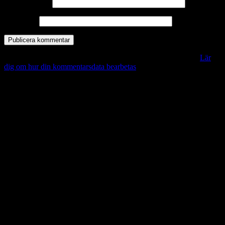
E-postadress
*
Webbplats
Denna webbplats använder Akismet för att minska skräppost.
Lär
dig om hur din kommentarsdata bearbetas
.
Vill du veta mer?
Deltagit och gått i mål: