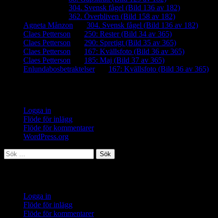
iamalmros
om
304. Svensk fågel (Bild 136 av 182)
iamalmros
om
362. Överbliven (Bild 158 av 182)
Agneta Månzon
om
304. Svensk fågel (Bild 136 av 182)
Claes Petterson
om
250: Rester (Bild 34 av 365)
Claes Petterson
om
290: Spretigt (Bild 35 av 365)
Claes Petterson
om
167: Kvällsfoto (Bild 36 av 365)
Claes Petterson
om
185: Maj (Bild 37 av 365)
Enlundabosbetraktelser
om
167: Kvällsfoto (Bild 36 av 365)
Meta
Logga in
Flöde för inlägg
Flöde för kommentarer
WordPress.org
Sök
efter:
Meta
Logga in
Flöde för inlägg
Flöde för kommentarer