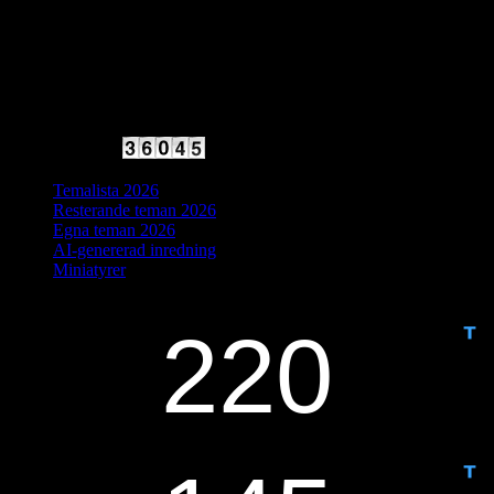
2025 Halvfart
Antal besökare:
Temalista 2026
Resterande teman 2026
Egna teman 2026
AI-genererad inredning
Miniatyrer
IDAG ÄR DET DAG NUMMER
ANTAL DAGAR KVAR: