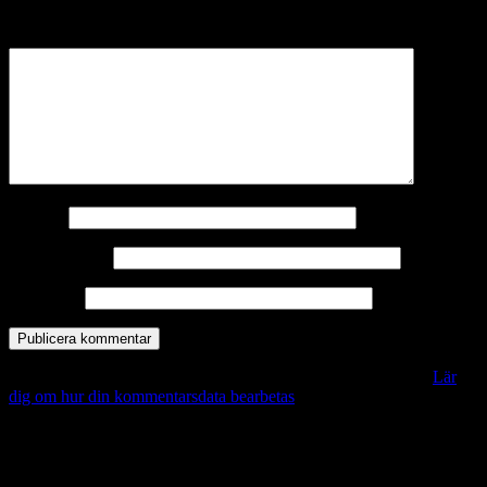
märkta
*
Kommentar
*
Namn
*
E-postadress
*
Webbplats
Denna webbplats använder Akismet för att minska skräppost.
Lär
dig om hur din kommentarsdata bearbetas
.
Vill du veta mer?