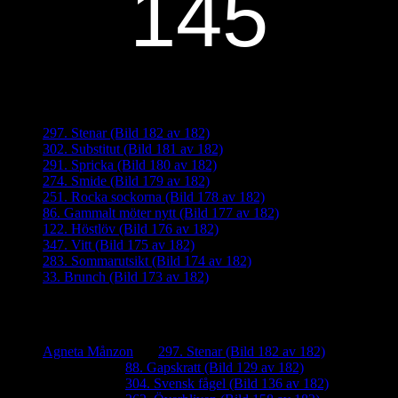
Senaste inläggen
297. Stenar (Bild 182 av 182)
302. Substitut (Bild 181 av 182)
291. Spricka (Bild 180 av 182)
274. Smide (Bild 179 av 182)
251. Rocka sockorna (Bild 178 av 182)
86. Gammalt möter nytt (Bild 177 av 182)
122. Höstlöv (Bild 176 av 182)
347. Vitt (Bild 175 av 182)
283. Sommarutsikt (Bild 174 av 182)
33. Brunch (Bild 173 av 182)
Senaste kommentarer
Agneta Månzon
om
297. Stenar (Bild 182 av 182)
iamalmros
om
88. Gapskratt (Bild 129 av 182)
iamalmros
om
304. Svensk fågel (Bild 136 av 182)