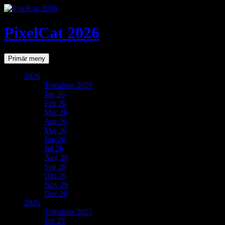
PixelCat 2026
Sök
Gå
Primär meny
till
innehåll
2026
Temalista 2026
Jan 26
Feb 26
Mar 26
Apr 26
Maj 26
Jun 26
Jul 26
Aug 26
Sep 26
Okt 26
Nov 26
Dec 26
2025
Temalista 2025
Jan 25