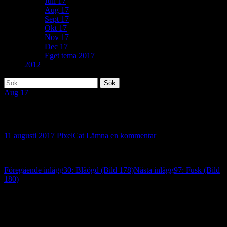
Juli 17
Aug 17
Sept 17
Okt 17
Nov 17
Dec 17
Eget tema 2017
2012
Sök
efter:
Aug 17
95: Främmande fågel (Bild 179)
11 augusti 2017
PixelCat
Lämna en kommentar
Inläggsnavigering
Föregående inlägg
30: Blåögd (Bild 178)
Nästa inlägg
97: Fusk (Bild
180)
Lämna ett svar
Din e-postadress kommer inte publiceras.
Obligatoriska fält är