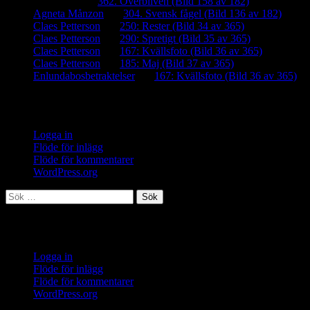
iamalmros
om
362. Överbliven (Bild 158 av 182)
Agneta Månzon
om
304. Svensk fågel (Bild 136 av 182)
Claes Petterson
om
250: Rester (Bild 34 av 365)
Claes Petterson
om
290: Spretigt (Bild 35 av 365)
Claes Petterson
om
167: Kvällsfoto (Bild 36 av 365)
Claes Petterson
om
185: Maj (Bild 37 av 365)
Enlundabosbetraktelser
om
167: Kvällsfoto (Bild 36 av 365)
Meta
Logga in
Flöde för inlägg
Flöde för kommentarer
WordPress.org
Sök
efter:
Meta
Logga in
Flöde för inlägg
Flöde för kommentarer
WordPress.org