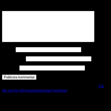
märkta
*
Kommentar
*
Namn
*
E-postadress
*
Webbplats
Denna webbplats använder Akismet för att minska skräppost.
Lär
dig om hur din kommentarsdata bearbetas
.
Vill du veta mer?