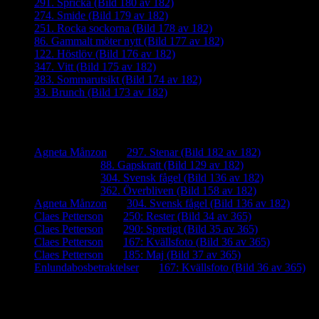
291. Spricka (Bild 180 av 182)
274. Smide (Bild 179 av 182)
251. Rocka sockorna (Bild 178 av 182)
86. Gammalt möter nytt (Bild 177 av 182)
122. Höstlöv (Bild 176 av 182)
347. Vitt (Bild 175 av 182)
283. Sommarutsikt (Bild 174 av 182)
33. Brunch (Bild 173 av 182)
Senaste kommentarer
Agneta Månzon
om
297. Stenar (Bild 182 av 182)
iamalmros
om
88. Gapskratt (Bild 129 av 182)
iamalmros
om
304. Svensk fågel (Bild 136 av 182)
iamalmros
om
362. Överbliven (Bild 158 av 182)
Agneta Månzon
om
304. Svensk fågel (Bild 136 av 182)
Claes Petterson
om
250: Rester (Bild 34 av 365)
Claes Petterson
om
290: Spretigt (Bild 35 av 365)
Claes Petterson
om
167: Kvällsfoto (Bild 36 av 365)
Claes Petterson
om
185: Maj (Bild 37 av 365)
Enlundabosbetraktelser
om
167: Kvällsfoto (Bild 36 av 365)
Meta