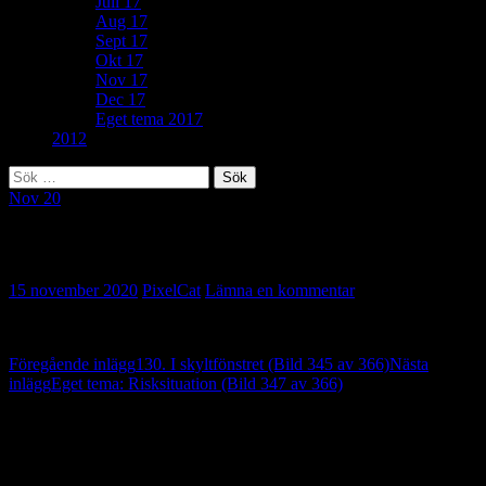
Juli 17
Aug 17
Sept 17
Okt 17
Nov 17
Dec 17
Eget tema 2017
2012
Sök
efter:
Nov 20
251. Ryssja (Bild 346 av 366)
15 november 2020
PixelCat
Lämna en kommentar
Inläggsnavigering
Föregående inlägg
130. I skyltfönstret (Bild 345 av 366)
Nästa
inlägg
Eget tema: Risksituation (Bild 347 av 366)
Lämna ett svar
Din e-postadress kommer inte publiceras.
Obligatoriska fält är