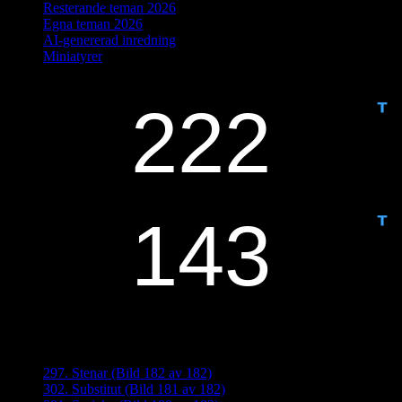
Resterande teman 2026
Egna teman 2026
AI-genererad inredning
Miniatyrer
IDAG ÄR DET DAG NUMMER
ANTAL DAGAR KVAR:
Senaste inläggen
297. Stenar (Bild 182 av 182)
302. Substitut (Bild 181 av 182)