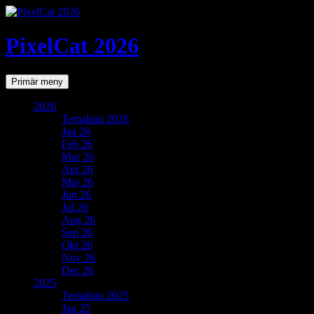
PixelCat 2026
Sök
Gå
Primär meny
till
innehåll
2026
Temalista 2026
Jan 26
Feb 26
Mar 26
Apr 26
Maj 26
Jun 26
Jul 26
Aug 26
Sep 26
Okt 26
Nov 26
Dec 26
2025
Temalista 2025
Jan 25