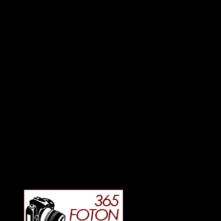
Deltagit och gått i mål: