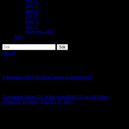
Juli 17
Aug 17
Sept 17
Okt 17
Nov 17
Dec 17
Eget tema 2017
2012
Sök
efter:
Dec 24
32. Bubblor (Bild 111 av 366)
8 december 2024
PixelCat
Lämna en kommentar
Inläggsnavigering
Föregående inlägg
151. Kikar fram (Bild 110 av 366)
Nästa
inlägg
119. Höstfärg (Bild 112 av 366)
Lämna ett svar
Din e-postadress kommer inte publiceras.
Obligatoriska fält är