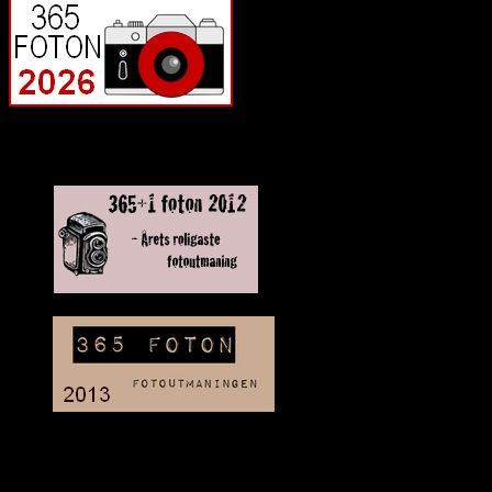
Deltagit och gått i mål: