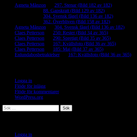
Agneta Månzon
om
297. Stenar (Bild 182 av 182)
iamalmros
om
88. Gapskratt (Bild 129 av 182)
iamalmros
om
304. Svensk fågel (Bild 136 av 182)
iamalmros
om
362. Överbliven (Bild 158 av 182)
Agneta Månzon
om
304. Svensk fågel (Bild 136 av 182)
Claes Petterson
om
250: Rester (Bild 34 av 365)
Claes Petterson
om
290: Spretigt (Bild 35 av 365)
Claes Petterson
om
167: Kvällsfoto (Bild 36 av 365)
Claes Petterson
om
185: Maj (Bild 37 av 365)
Enlundabosbetraktelser
om
167: Kvällsfoto (Bild 36 av 365)
Meta
Logga in
Flöde för inlägg
Flöde för kommentarer
WordPress.org
Sök
efter:
Meta
Logga in