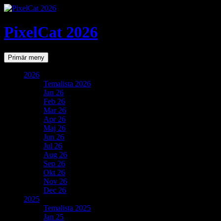
PixelCat 2026
Sök
Gå
Primär meny
till
innehåll
2026
Temalista 2026
Jan 26
Feb 26
Mar 26
Apr 26
Maj 26
Jun 26
Jul 26
Aug 26
Sep 26
Okt 26
Nov 26
Dec 26
2025
Temalista 2025
Jan 25