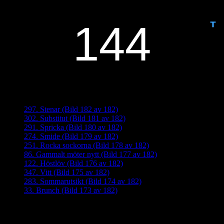
ANTAL DAGAR KVAR:
Senaste inläggen
297. Stenar (Bild 182 av 182)
302. Substitut (Bild 181 av 182)
291. Spricka (Bild 180 av 182)
274. Smide (Bild 179 av 182)
251. Rocka sockorna (Bild 178 av 182)
86. Gammalt möter nytt (Bild 177 av 182)
122. Höstlöv (Bild 176 av 182)
347. Vitt (Bild 175 av 182)
283. Sommarutsikt (Bild 174 av 182)
33. Brunch (Bild 173 av 182)
Senaste kommentarer