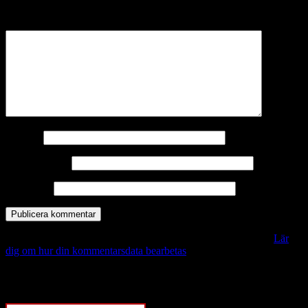
märkta
*
Kommentar
*
Namn
*
E-postadress
*
Webbplats
Denna webbplats använder Akismet för att minska skräppost.
Lär
dig om hur din kommentarsdata bearbetas
.
Vill du veta mer?