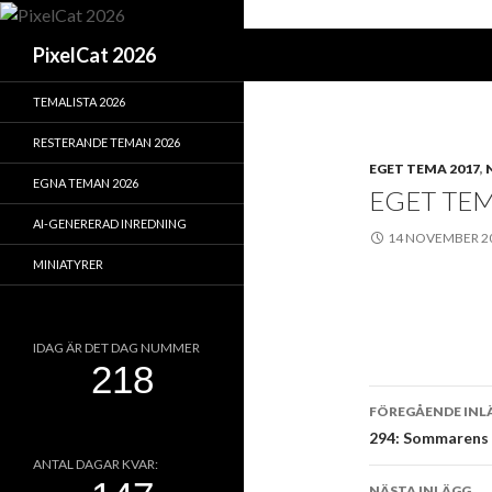
Sök
PixelCat 2026
TEMALISTA 2026
RESTERANDE TEMAN 2026
EGET TEMA 2017
,
EGNA TEMAN 2026
EGET TEM
AI-GENERERAD INREDNING
14 NOVEMBER 2
MINIATYRER
IDAG ÄR DET DAG NUMMER
Inläggsna
FÖREGÅENDE INL
294: Sommarens s
ANTAL DAGAR KVAR:
NÄSTA INLÄGG