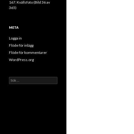
167: Kvällsfoto (Bild 36 av
365)
META
Logga in
Flöde för inlägg
Flöde för kommentarer
WordPress.org
Sök
efter: