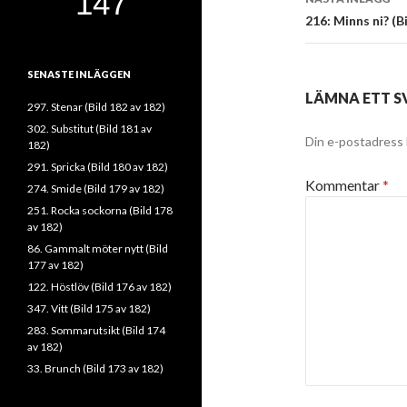
216: Minns ni? (B
SENASTE INLÄGGEN
LÄMNA ETT S
297. Stenar (Bild 182 av 182)
302. Substitut (Bild 181 av
Din e-postadress 
182)
291. Spricka (Bild 180 av 182)
Kommentar
*
274. Smide (Bild 179 av 182)
251. Rocka sockorna (Bild 178
av 182)
86. Gammalt möter nytt (Bild
177 av 182)
122. Höstlöv (Bild 176 av 182)
347. Vitt (Bild 175 av 182)
283. Sommarutsikt (Bild 174
av 182)
33. Brunch (Bild 173 av 182)