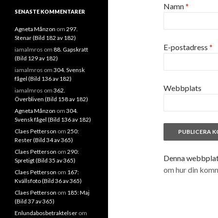
Namn
*
SENASTE KOMMENTARER
Agneta Månzon
om
297.
Stenar (Bild 182 av 182)
E-postadress
*
iamalmros
om
88. Gapskratt
(Bild 129 av 182)
iamalmros
om
304. Svensk
fågel (Bild 136 av 182)
Webbplats
iamalmros
om
362.
Överbliven (Bild 158 av 182)
Agneta Månzon
om
304.
Svensk fågel (Bild 136 av 182)
Claes Petterson
om
250:
Rester (Bild 34 av 365)
Claes Petterson
om
290:
Denna webbplats
Spretigt (Bild 35 av 365)
om hur din kom
Claes Petterson
om
167:
Kvällsfoto (Bild 36 av 365)
Claes Petterson
om
185: Maj
(Bild 37 av 365)
Enlundabosbetraktelser
om