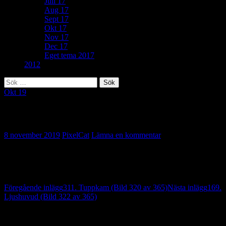
Juli 17
Aug 17
Sept 17
Okt 17
Nov 17
Dec 17
Eget tema 2017
2012
Sök
efter:
Okt 19
118. Höstlikt (Bild 321 av 365)
8 november 2019
PixelCat
Lämna en kommentar
Allting är relativt… Här i Sydfrankrike är fallfrukten
apelsiner.
Inläggsnavigering
Föregående inlägg
311. Tuppkam (Bild 320 av 365)
Nästa inlägg
169.
Ljushuvud (Bild 322 av 365)
Lämna ett svar