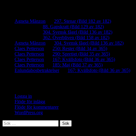
Senaste kommentarer
Agneta Månzon
om
297. Stenar (Bild 182 av 182)
iamalmros
om
88. Gapskratt (Bild 129 av 182)
iamalmros
om
304. Svensk fågel (Bild 136 av 182)
iamalmros
om
362. Överbliven (Bild 158 av 182)
Agneta Månzon
om
304. Svensk fågel (Bild 136 av 182)
Claes Petterson
om
250: Rester (Bild 34 av 365)
Claes Petterson
om
290: Spretigt (Bild 35 av 365)
Claes Petterson
om
167: Kvällsfoto (Bild 36 av 365)
Claes Petterson
om
185: Maj (Bild 37 av 365)
Enlundabosbetraktelser
om
167: Kvällsfoto (Bild 36 av 365)
Meta
Logga in
Flöde för inlägg
Flöde för kommentarer
WordPress.org
Sök
efter: