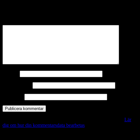
Din e-postadress kommer inte publiceras.
Obligatoriska fält är
märkta
*
Kommentar
*
Namn
*
E-postadress
*
Webbplats
Denna webbplats använder Akismet för att minska skräppost.
Lär
dig om hur din kommentarsdata bearbetas
.
Vill du veta mer?