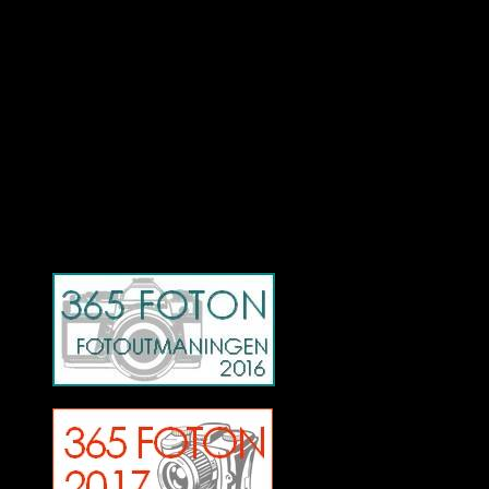
Deltagit och gått i mål: