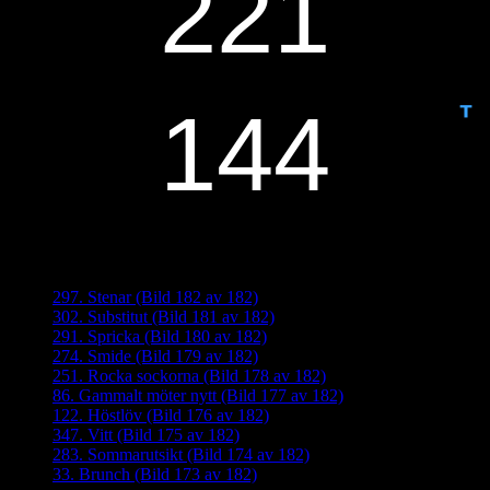
ANTAL DAGAR KVAR:
Senaste inläggen
297. Stenar (Bild 182 av 182)
302. Substitut (Bild 181 av 182)
291. Spricka (Bild 180 av 182)
274. Smide (Bild 179 av 182)
251. Rocka sockorna (Bild 178 av 182)
86. Gammalt möter nytt (Bild 177 av 182)
122. Höstlöv (Bild 176 av 182)
347. Vitt (Bild 175 av 182)
283. Sommarutsikt (Bild 174 av 182)
33. Brunch (Bild 173 av 182)