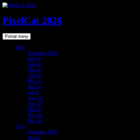
PixelCat 2026
Sök
Gå
Primär meny
till
innehåll
2026
Temalista 2026
Jan 26
Feb 26
Mar 26
Apr 26
Maj 26
Jun 26
Jul 26
Aug 26
Sep 26
Okt 26
Nov 26
Dec 26
2025
Temalista 2025
Jan 25