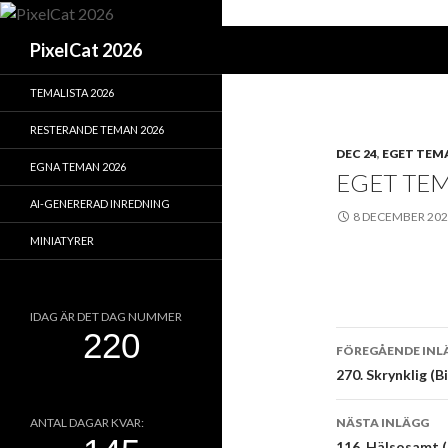
Sök
PixelCat 2026
TEMALISTA 2026
RESTERANDE TEMAN 2026
DEC 24
,
EGET TEMA
EGNA TEMAN 2026
EGET TEMA
AI-GENERERAD INREDNING
8 DECEMBER 20
MINIATYRER
IDAG ÄR DET DAG NUMMER
Inläggsna
FÖREGÅENDE INL
270. Skrynklig (B
NÄSTA INLÄGG
ANTAL DAGAR KVAR:
116. Hälsosamt (