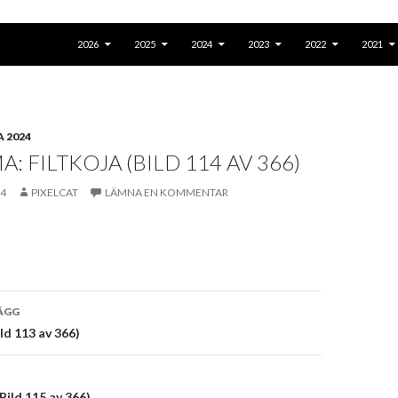
GÅ TILL INNEHÅLL
2026
2025
2024
2023
2022
2021
 2024
: FILTKOJA (BILD 114 AV 366)
24
PIXELCAT
LÄMNA EN KOMMENTAR
vigering
ÄGG
ild 113 av 366)
Bild 115 av 366)