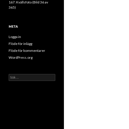
167: Kvällsfoto (Bild 36 av
365)
META
Logga in
Flöde för inlägg
Flöde för kommentarer
WordPress.org
Sök
efter: