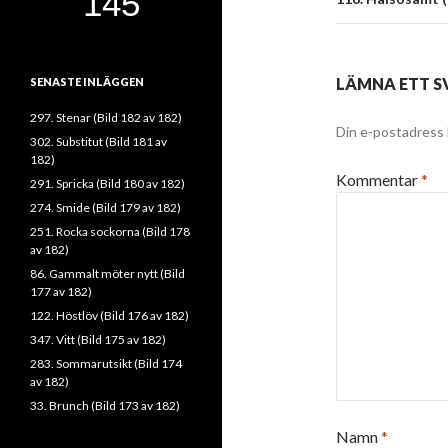
LÄMNA ETT S
SENASTE INLÄGGEN
297. Stenar (Bild 182 av 182)
Din e-postadress 
302. Substitut (Bild 181 av
182)
Kommentar
*
291. Spricka (Bild 180 av 182)
274. Smide (Bild 179 av 182)
251. Rocka sockorna (Bild 178
av 182)
86. Gammalt möter nytt (Bild
177 av 182)
122. Höstlöv (Bild 176 av 182)
347. Vitt (Bild 175 av 182)
283. Sommarutsikt (Bild 174
av 182)
33. Brunch (Bild 173 av 182)
Namn
*