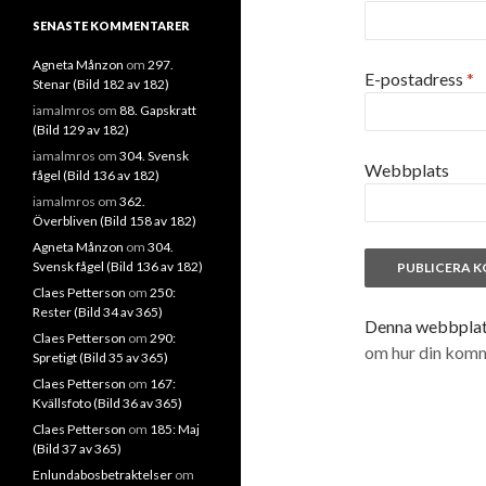
SENASTE KOMMENTARER
Agneta Månzon
om
297.
E-postadress
*
Stenar (Bild 182 av 182)
iamalmros
om
88. Gapskratt
(Bild 129 av 182)
iamalmros
om
304. Svensk
Webbplats
fågel (Bild 136 av 182)
iamalmros
om
362.
Överbliven (Bild 158 av 182)
Agneta Månzon
om
304.
Svensk fågel (Bild 136 av 182)
Claes Petterson
om
250:
Rester (Bild 34 av 365)
Denna webbplats
Claes Petterson
om
290:
om hur din kom
Spretigt (Bild 35 av 365)
Claes Petterson
om
167:
Kvällsfoto (Bild 36 av 365)
Claes Petterson
om
185: Maj
(Bild 37 av 365)
Enlundabosbetraktelser
om