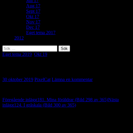
Juli 17
Aug 17
Sept 17
Okt 17
Nov 17
Dec 17
Eget tema 2017
2012
Sök
efter:
Eget tema 2019
,
Okt 19
Eget tema: Häxring (Bild 299 av 365)
30 oktober 2019
PixelCat
Lämna en kommentar
Inläggsnavigering
Föregående inlägg
181. Mina föräldrar (Bild 298 av 365)
Nästa
inlägg
124. I gråskala (Bild 300 av 365)
Lämna ett svar
Din e-postadress kommer inte publiceras.
Obligatoriska fält är