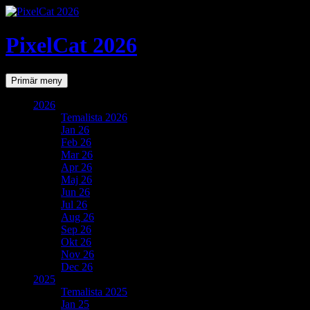
PixelCat 2026
Sök
Gå
Primär meny
till
innehåll
2026
Temalista 2026
Jan 26
Feb 26
Mar 26
Apr 26
Maj 26
Jun 26
Jul 26
Aug 26
Sep 26
Okt 26
Nov 26
Dec 26
2025
Temalista 2025
Jan 25