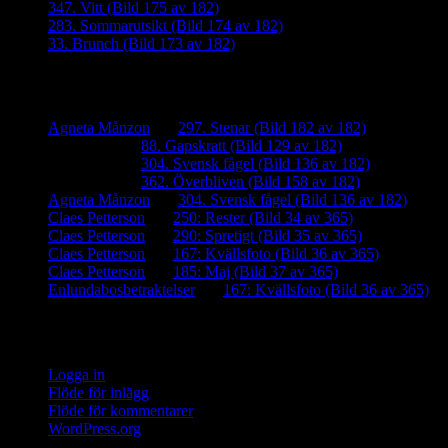
347. Vitt (Bild 175 av 182)
283. Sommarutsikt (Bild 174 av 182)
33. Brunch (Bild 173 av 182)
Senaste kommentarer
Agneta Månzon
om
297. Stenar (Bild 182 av 182)
iamalmros
om
88. Gapskratt (Bild 129 av 182)
iamalmros
om
304. Svensk fågel (Bild 136 av 182)
iamalmros
om
362. Överbliven (Bild 158 av 182)
Agneta Månzon
om
304. Svensk fågel (Bild 136 av 182)
Claes Petterson
om
250: Rester (Bild 34 av 365)
Claes Petterson
om
290: Spretigt (Bild 35 av 365)
Claes Petterson
om
167: Kvällsfoto (Bild 36 av 365)
Claes Petterson
om
185: Maj (Bild 37 av 365)
Enlundabosbetraktelser
om
167: Kvällsfoto (Bild 36 av 365)
Meta
Logga in
Flöde för inlägg
Flöde för kommentarer
WordPress.org