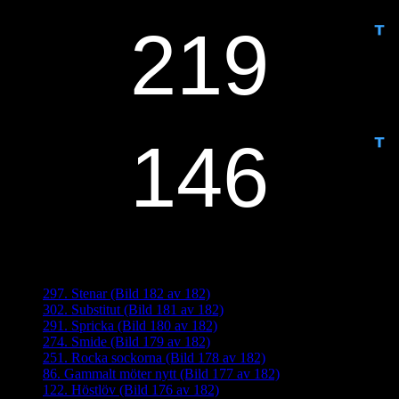
IDAG ÄR DET DAG NUMMER
ANTAL DAGAR KVAR:
Senaste inläggen
297. Stenar (Bild 182 av 182)
302. Substitut (Bild 181 av 182)
291. Spricka (Bild 180 av 182)
274. Smide (Bild 179 av 182)
251. Rocka sockorna (Bild 178 av 182)
86. Gammalt möter nytt (Bild 177 av 182)
122. Höstlöv (Bild 176 av 182)