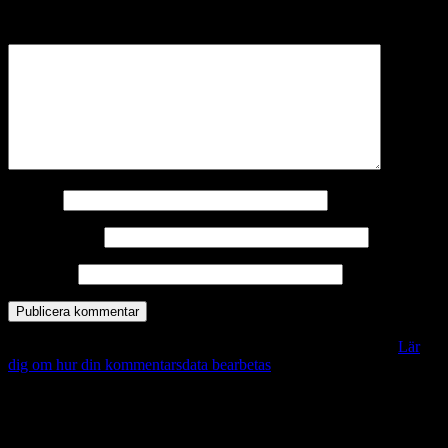
märkta
*
Kommentar
*
Namn
*
E-postadress
*
Webbplats
Denna webbplats använder Akismet för att minska skräppost.
Lär
dig om hur din kommentarsdata bearbetas
.
Vill du veta mer?