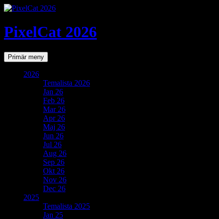
PixelCat 2026
Sök
Gå
Primär meny
till
innehåll
2026
Temalista 2026
Jan 26
Feb 26
Mar 26
Apr 26
Maj 26
Jun 26
Jul 26
Aug 26
Sep 26
Okt 26
Nov 26
Dec 26
2025
Temalista 2025
Jan 25