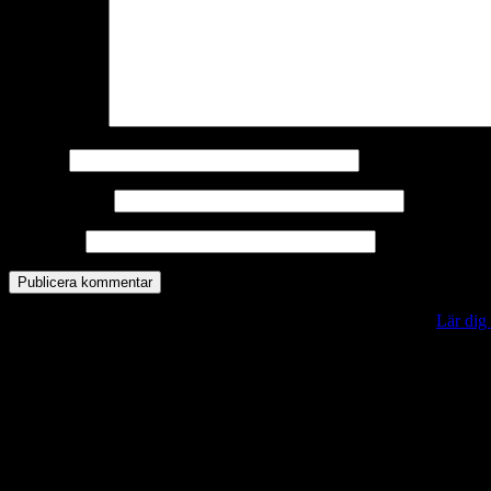
Kommentar
*
Namn
*
E-postadress
*
Webbplats
Denna webbplats använder Akismet för att minska skräppost.
Lär dig
Vill du veta mer?
Deltagit och gått i mål: