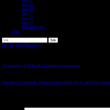
Juli 17
Aug 17
Sept 17
Okt 17
Nov 17
Dec 17
Eget tema 2017
2012
Sök
efter:
Dec 20
,
Eget tema 2020
Eget tema: Höghus (Bild 360 av 366)
17 december 2020
PixelCat
Lämna en kommentar
Inläggsnavigering
Föregående inlägg
360. Återkommande (Bild 359 av 366)
Nästa inläg
Lämna ett svar
Din e-postadress kommer inte publiceras.
Obligatoriska fält är märkta