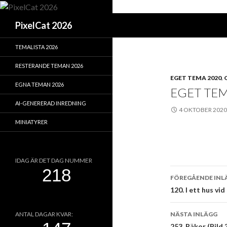
Sök
PixelCat 2026
TEMALISTA 2026
RESTERANDE TEMAN 2026
EGET TEMA 2020
,
EGNA TEMAN 2026
EGET TEMA
AI-GENERERAD INREDNING
4 OKTOBER 2020
MINIATYRER
IDAG ÄR DET DAG NUMMER
Inläggsna
FÖREGÅENDE INL
120. I ett hus vi
NÄSTA INLÄGG
ANTAL DAGAR KVAR:
253. Räkor (Bild 