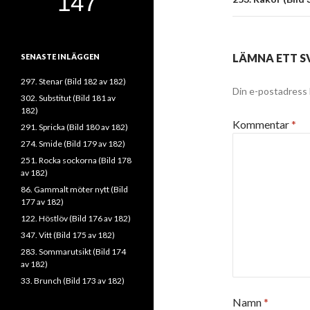
LÄMNA ETT S
SENASTE INLÄGGEN
297. Stenar (Bild 182 av 182)
Din e-postadress 
302. Substitut (Bild 181 av
182)
Kommentar
*
291. Spricka (Bild 180 av 182)
274. Smide (Bild 179 av 182)
251. Rocka sockorna (Bild 178
av 182)
86. Gammalt möter nytt (Bild
177 av 182)
122. Höstlöv (Bild 176 av 182)
347. Vitt (Bild 175 av 182)
283. Sommarutsikt (Bild 174
av 182)
33. Brunch (Bild 173 av 182)
Namn
*