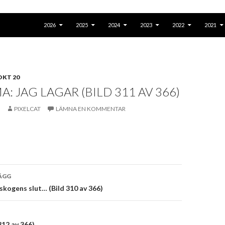
GÅ TILL INNEHÅLL
2026
2025
2024
2023
2022
2021
OKT 20
: JAG LAGAR (BILD 311 AV 366)
PIXELCAT
LÄMNA EN KOMMENTAR
vigering
ÄGG
d skogens slut… (Bild 310 av 366)
312 av 366)