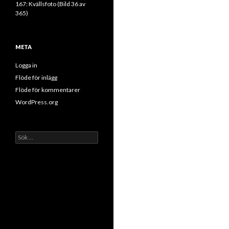
167: Kvällsfoto (Bild 36 av
365)
META
Logga in
Flöde för inlägg
Flöde för kommentarer
WordPress.org
Sök
efter: