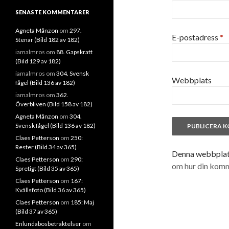
SENASTE KOMMENTARER
Agneta Månzon
om
297.
E-postadress
*
Stenar (Bild 182 av 182)
iamalmros
om
88. Gapskratt
(Bild 129 av 182)
iamalmros
om
304. Svensk
Webbplats
fågel (Bild 136 av 182)
iamalmros
om
362.
Överbliven (Bild 158 av 182)
Agneta Månzon
om
304.
Svensk fågel (Bild 136 av 182)
Claes Petterson
om
250:
Rester (Bild 34 av 365)
Denna webbplats
Claes Petterson
om
290:
om hur din kom
Spretigt (Bild 35 av 365)
Claes Petterson
om
167:
Kvällsfoto (Bild 36 av 365)
Claes Petterson
om
185: Maj
(Bild 37 av 365)
Enlundabosbetraktelser
om