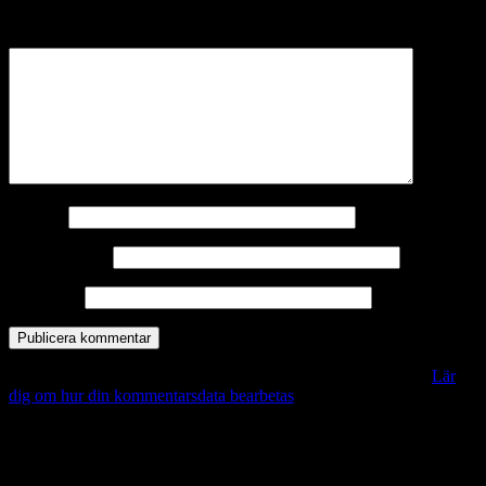
märkta
*
Kommentar
*
Namn
*
E-postadress
*
Webbplats
Denna webbplats använder Akismet för att minska skräppost.
Lär
dig om hur din kommentarsdata bearbetas
.
Vill du veta mer?