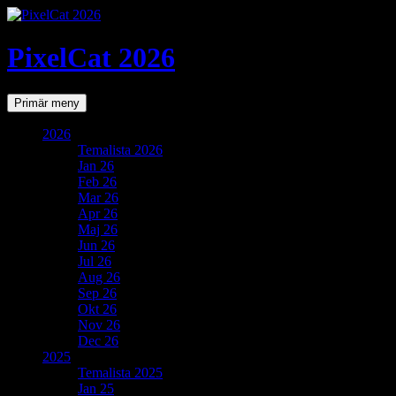
PixelCat 2026
Sök
Gå
Primär meny
till
innehåll
2026
Temalista 2026
Jan 26
Feb 26
Mar 26
Apr 26
Maj 26
Jun 26
Jul 26
Aug 26
Sep 26
Okt 26
Nov 26
Dec 26
2025
Temalista 2025
Jan 25