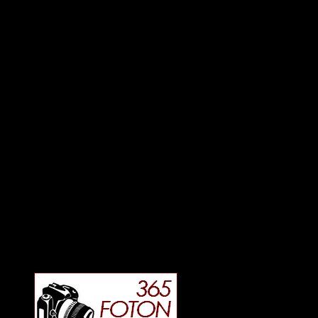
Deltagit och gått i mål: