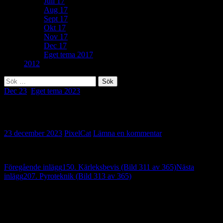
Juli 17
Aug 17
Sept 17
Okt 17
Nov 17
Dec 17
Eget tema 2017
2012
Sök
efter:
Dec 23
,
Eget tema 2023
Eget tema: Kattsäkrad (Bild 312 av 365)
23 december 2023
PixelCat
Lämna en kommentar
Inläggsnavigering
Föregående inlägg
150. Kärleksbevis (Bild 311 av 365)
Nästa
inlägg
207. Pyroteknik (Bild 313 av 365)
Lämna ett svar
Din e-postadress kommer inte publiceras.
Obligatoriska fält är