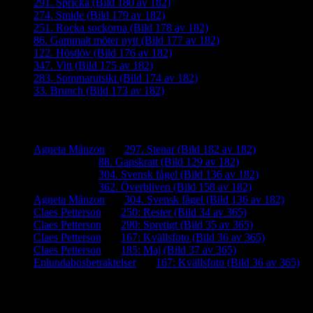
291. Spricka (Bild 180 av 182)
274. Smide (Bild 179 av 182)
251. Rocka sockorna (Bild 178 av 182)
86. Gammalt möter nytt (Bild 177 av 182)
122. Höstlöv (Bild 176 av 182)
347. Vitt (Bild 175 av 182)
283. Sommarutsikt (Bild 174 av 182)
33. Brunch (Bild 173 av 182)
Senaste kommentarer
Agneta Månzon
om
297. Stenar (Bild 182 av 182)
iamalmros
om
88. Gapskratt (Bild 129 av 182)
iamalmros
om
304. Svensk fågel (Bild 136 av 182)
iamalmros
om
362. Överbliven (Bild 158 av 182)
Agneta Månzon
om
304. Svensk fågel (Bild 136 av 182)
Claes Petterson
om
250: Rester (Bild 34 av 365)
Claes Petterson
om
290: Spretigt (Bild 35 av 365)
Claes Petterson
om
167: Kvällsfoto (Bild 36 av 365)
Claes Petterson
om
185: Maj (Bild 37 av 365)
Enlundabosbetraktelser
om
167: Kvällsfoto (Bild 36 av 365)
Meta