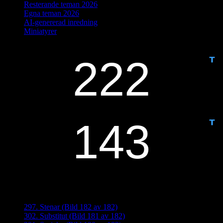
Resterande teman 2026
Egna teman 2026
AI-genererad inredning
Miniatyrer
IDAG ÄR DET DAG NUMMER
ANTAL DAGAR KVAR:
Senaste inläggen
297. Stenar (Bild 182 av 182)
302. Substitut (Bild 181 av 182)