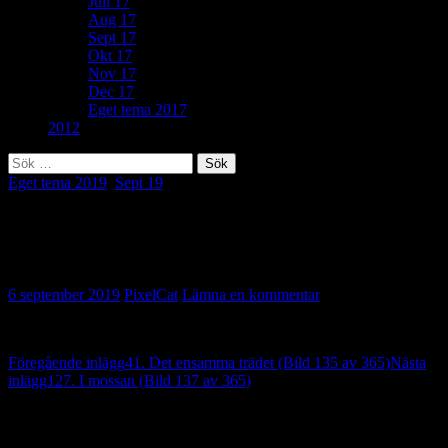
Juli 17
Aug 17
Sept 17
Okt 17
Nov 17
Dec 17
Eget tema 2017
2012
Sök
efter:
Eget tema 2019
,
Sept 19
Eget tema: Komplementfärger (Bild 136
av 365)
6 september 2019
PixelCat
Lämna en kommentar
Inläggsnavigering
Föregående inlägg
41. Det ensamma trädet (Bild 135 av 365)
Nästa
inlägg
127. I mossan (Bild 137 av 365)
Lämna ett svar