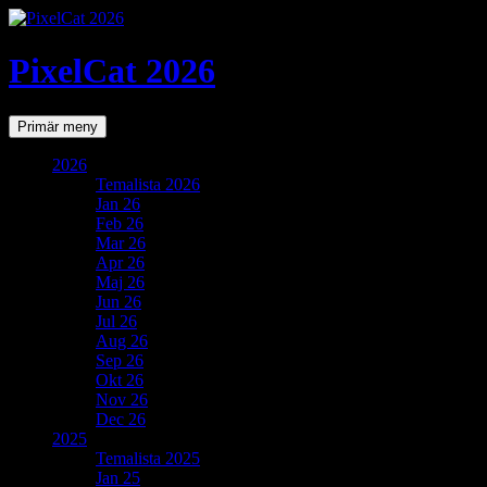
PixelCat 2026
Sök
Gå
Primär meny
till
innehåll
2026
Temalista 2026
Jan 26
Feb 26
Mar 26
Apr 26
Maj 26
Jun 26
Jul 26
Aug 26
Sep 26
Okt 26
Nov 26
Dec 26
2025
Temalista 2025
Jan 25