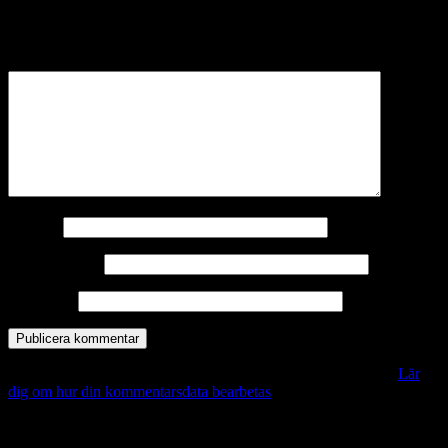
Din e-postadress kommer inte publiceras.
Obligatoriska fält är
märkta
*
Kommentar
*
Namn
*
E-postadress
*
Webbplats
Denna webbplats använder Akismet för att minska skräppost.
Lär
dig om hur din kommentarsdata bearbetas
.
Vill du veta mer?