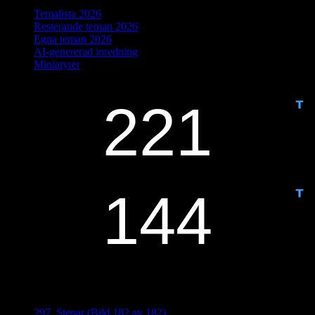
Temalista 2026
Resterande teman 2026
Egna teman 2026
AI-genererad inredning
Miniatyrer
IDAG ÄR DET DAG NUMMER
ANTAL DAGAR KVAR:
Senaste inläggen
297. Stenar (Bild 182 av 182)