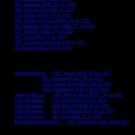
302. Substitut (Bild 181 av 182)
291. Spricka (Bild 180 av 182)
274. Smide (Bild 179 av 182)
251. Rocka sockorna (Bild 178 av 182)
86. Gammalt möter nytt (Bild 177 av 182)
122. Höstlöv (Bild 176 av 182)
347. Vitt (Bild 175 av 182)
283. Sommarutsikt (Bild 174 av 182)
33. Brunch (Bild 173 av 182)
Senaste kommentarer
Agneta Månzon
om
297. Stenar (Bild 182 av 182)
iamalmros
om
88. Gapskratt (Bild 129 av 182)
iamalmros
om
304. Svensk fågel (Bild 136 av 182)
iamalmros
om
362. Överbliven (Bild 158 av 182)
Agneta Månzon
om
304. Svensk fågel (Bild 136 av 182)
Claes Petterson
om
250: Rester (Bild 34 av 365)
Claes Petterson
om
290: Spretigt (Bild 35 av 365)
Claes Petterson
om
167: Kvällsfoto (Bild 36 av 365)
Claes Petterson
om
185: Maj (Bild 37 av 365)
Enlundabosbetraktelser
om
167: Kvällsfoto (Bild 36 av 365)
Meta