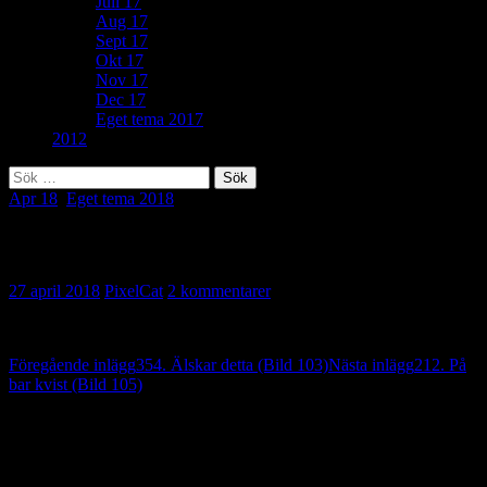
Juli 17
Aug 17
Sept 17
Okt 17
Nov 17
Dec 17
Eget tema 2017
2012
Sök
efter:
Apr 18
,
Eget tema 2018
Eget tema: Leklysten (Bild 104)
27 april 2018
PixelCat
2 kommentarer
Inläggsnavigering
Föregående inlägg
354. Älskar detta (Bild 103)
Nästa inlägg
212. På
bar kvist (Bild 105)
2 reaktion på “Eget tema: Leklysten (Bild
104)”