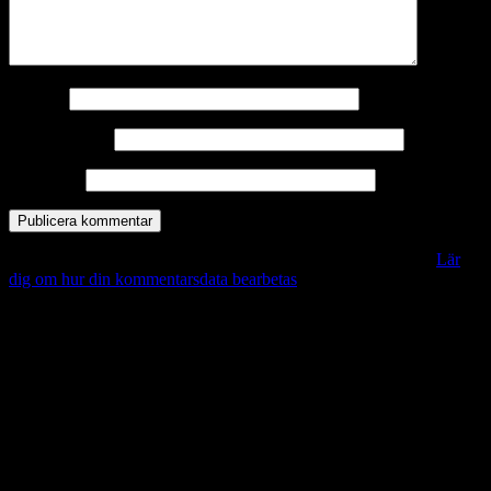
Namn
*
E-postadress
*
Webbplats
Denna webbplats använder Akismet för att minska skräppost.
Lär
dig om hur din kommentarsdata bearbetas
.
Vill du veta mer?
Deltagit och gått i mål: