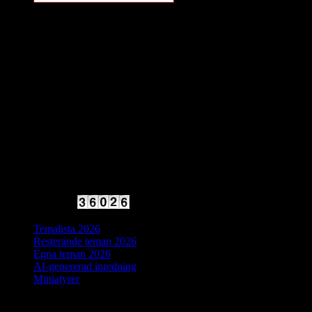
2025 Halvfart
Antal besökare:
Temalista 2026
Resterande teman 2026
Egna teman 2026
AI-genererad inredning
Miniatyrer
IDAG ÄR DET DAG NUMMER