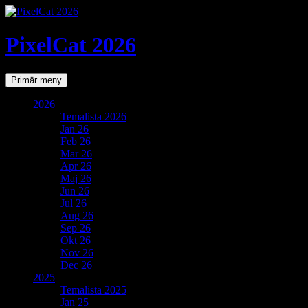
PixelCat 2026
Sök
Gå
Primär meny
till
innehåll
2026
Temalista 2026
Jan 26
Feb 26
Mar 26
Apr 26
Maj 26
Jun 26
Jul 26
Aug 26
Sep 26
Okt 26
Nov 26
Dec 26
2025
Temalista 2025
Jan 25