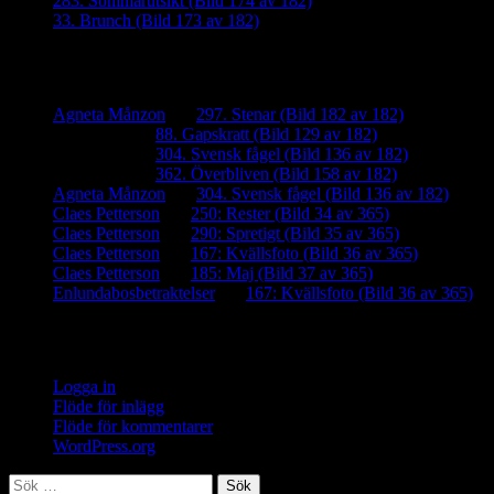
283. Sommarutsikt (Bild 174 av 182)
33. Brunch (Bild 173 av 182)
Senaste kommentarer
Agneta Månzon
om
297. Stenar (Bild 182 av 182)
iamalmros
om
88. Gapskratt (Bild 129 av 182)
iamalmros
om
304. Svensk fågel (Bild 136 av 182)
iamalmros
om
362. Överbliven (Bild 158 av 182)
Agneta Månzon
om
304. Svensk fågel (Bild 136 av 182)
Claes Petterson
om
250: Rester (Bild 34 av 365)
Claes Petterson
om
290: Spretigt (Bild 35 av 365)
Claes Petterson
om
167: Kvällsfoto (Bild 36 av 365)
Claes Petterson
om
185: Maj (Bild 37 av 365)
Enlundabosbetraktelser
om
167: Kvällsfoto (Bild 36 av 365)
Meta
Logga in
Flöde för inlägg
Flöde för kommentarer
WordPress.org
Sök