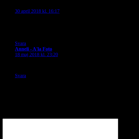
MariePf
skriver:
30 april 2018 kl. 16:17
Vilken härlig bild på katten. Du fångade verkligen ett
ögonblick. Så fina färgerna är tillsammans på katten och
textilen.
Svara
Anneli - A'la Foto
skriver:
18 maj 2018 kl. 23:20
VIlken underbar kissemiss och så busig blick!! Bra tema!
Svara
Lämna ett svar
Din e-postadress kommer inte publiceras.
Obligatoriska fält är
märkta
*
Kommentar
*