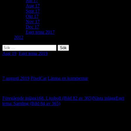
Juli 17
Aug 17
Sept 17
Okt 17
Nov 17
Dec 17
Eget tema 2017
2012
Sök
efter:
Aug 19
,
Eget tema 2019
Eget tema: Nötning (Bild 83 av 365)
7 augusti 2019
PixelCat
Lämna en kommentar
Inläggsnavigering
Föregående inlägg
168. Ljusboll (Bild 82 av 365)
Nästa inlägg
Eget
tema: Samling (Bild 84 av 365)
Lämna ett svar
Din e-postadress kommer inte publiceras.
Obligatoriska fält är