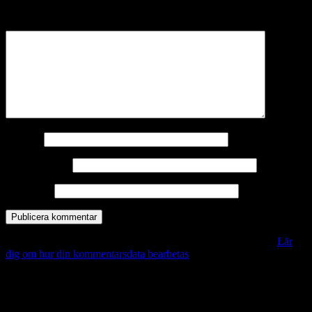
märkta
*
Kommentar
*
Namn
*
E-postadress
*
Webbplats
Denna webbplats använder Akismet för att minska skräppost.
Lär
dig om hur din kommentarsdata bearbetas
.
Vill du veta mer?