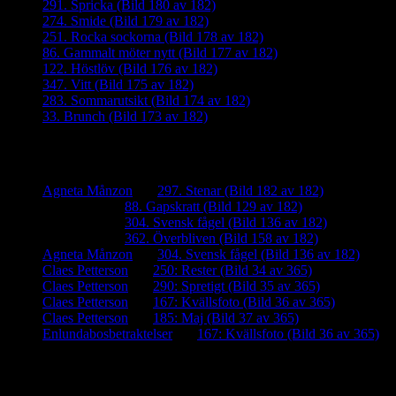
291. Spricka (Bild 180 av 182)
274. Smide (Bild 179 av 182)
251. Rocka sockorna (Bild 178 av 182)
86. Gammalt möter nytt (Bild 177 av 182)
122. Höstlöv (Bild 176 av 182)
347. Vitt (Bild 175 av 182)
283. Sommarutsikt (Bild 174 av 182)
33. Brunch (Bild 173 av 182)
Senaste kommentarer
Agneta Månzon
om
297. Stenar (Bild 182 av 182)
iamalmros
om
88. Gapskratt (Bild 129 av 182)
iamalmros
om
304. Svensk fågel (Bild 136 av 182)
iamalmros
om
362. Överbliven (Bild 158 av 182)
Agneta Månzon
om
304. Svensk fågel (Bild 136 av 182)
Claes Petterson
om
250: Rester (Bild 34 av 365)
Claes Petterson
om
290: Spretigt (Bild 35 av 365)
Claes Petterson
om
167: Kvällsfoto (Bild 36 av 365)
Claes Petterson
om
185: Maj (Bild 37 av 365)
Enlundabosbetraktelser
om
167: Kvällsfoto (Bild 36 av 365)
Meta