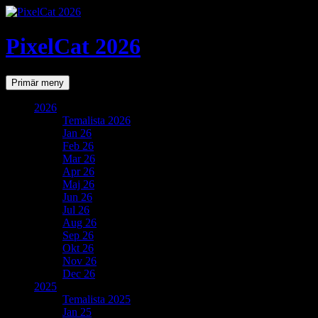
PixelCat 2026
Sök
Gå
Primär meny
till
innehåll
2026
Temalista 2026
Jan 26
Feb 26
Mar 26
Apr 26
Maj 26
Jun 26
Jul 26
Aug 26
Sep 26
Okt 26
Nov 26
Dec 26
2025
Temalista 2025
Jan 25