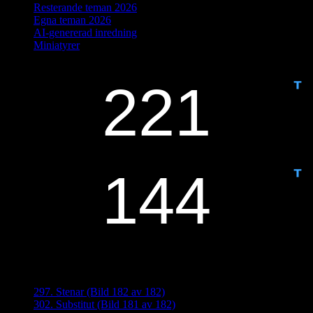
Resterande teman 2026
Egna teman 2026
AI-genererad inredning
Miniatyrer
IDAG ÄR DET DAG NUMMER
ANTAL DAGAR KVAR:
Senaste inläggen
297. Stenar (Bild 182 av 182)
302. Substitut (Bild 181 av 182)