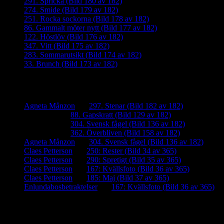
291. Spricka (Bild 180 av 182)
274. Smide (Bild 179 av 182)
251. Rocka sockorna (Bild 178 av 182)
86. Gammalt möter nytt (Bild 177 av 182)
122. Höstlöv (Bild 176 av 182)
347. Vitt (Bild 175 av 182)
283. Sommarutsikt (Bild 174 av 182)
33. Brunch (Bild 173 av 182)
Senaste kommentarer
Agneta Månzon
om
297. Stenar (Bild 182 av 182)
iamalmros
om
88. Gapskratt (Bild 129 av 182)
iamalmros
om
304. Svensk fågel (Bild 136 av 182)
iamalmros
om
362. Överbliven (Bild 158 av 182)
Agneta Månzon
om
304. Svensk fågel (Bild 136 av 182)
Claes Petterson
om
250: Rester (Bild 34 av 365)
Claes Petterson
om
290: Spretigt (Bild 35 av 365)
Claes Petterson
om
167: Kvällsfoto (Bild 36 av 365)
Claes Petterson
om
185: Maj (Bild 37 av 365)
Enlundabosbetraktelser
om
167: Kvällsfoto (Bild 36 av 365)
Meta