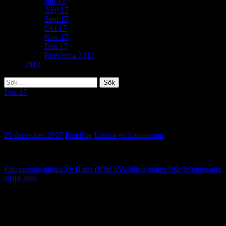
Juli 17
Aug 17
Sept 17
Okt 17
Nov 17
Dec 17
Eget tema 2017
2012
Sök
efter:
Dec 17
Eget tema: Nygräddad (Bild 359)
25 december 2017
PixelCat
Lämna en kommentar
Inläggsnavigering
Föregående inlägg
29: Blåsa (Bild 358)
Nästa inlägg
182: Klottervägg
(Bild 360)
Lämna ett svar
Din e-postadress kommer inte publiceras.
Obligatoriska fält är