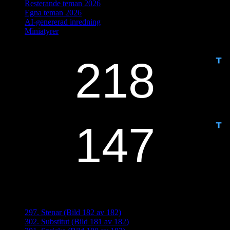
Resterande teman 2026
Egna teman 2026
AI-genererad inredning
Miniatyrer
IDAG ÄR DET DAG NUMMER
ANTAL DAGAR KVAR:
Senaste inläggen
297. Stenar (Bild 182 av 182)
302. Substitut (Bild 181 av 182)