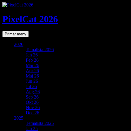
PixelCat 2026
Sök
Gå
Primär meny
till
innehåll
2026
Temalista 2026
Jan 26
Feb 26
Mar 26
Apr 26
Maj 26
Jun 26
Jul 26
Aug 26
Sep 26
Okt 26
Nov 26
Dec 26
2025
Temalista 2025
Jan 25