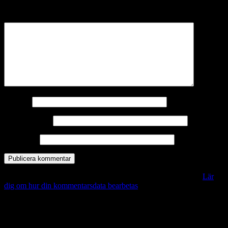
märkta
*
Kommentar
*
Namn
*
E-postadress
*
Webbplats
Denna webbplats använder Akismet för att minska skräppost.
Lär
dig om hur din kommentarsdata bearbetas
.
Vill du veta mer?