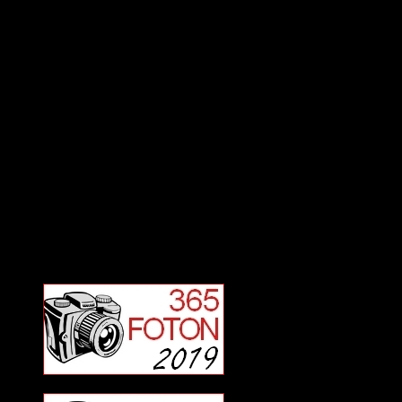
Deltagit och gått i mål: