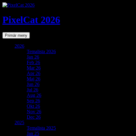
PixelCat 2026
Sök
Gå
Primär meny
till
innehåll
2026
Temalista 2026
Jan 26
Feb 26
Mar 26
Apr 26
Maj 26
Jun 26
Jul 26
Aug 26
Sep 26
Okt 26
Nov 26
Dec 26
2025
Temalista 2025
Jan 25