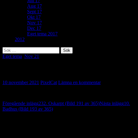
Juli 17
Aug 17
Sept 17
Okt 17
Nov 17
Dec 17
Eget tema 2017
2012
Sök
efter:
Eget tema
,
Nov 21
Eget tema: Ribbor (Bild 192 av 365)
10 november 2021
PixelCat
Lämna en kommentar
Inläggsnavigering
Föregående inlägg
232. Oskarpt (Bild 191 av 365)
Nästa inlägg
10.
Badhus (Bild 193 av 365)
Lämna ett svar
Din e-postadress kommer inte publiceras.
Obligatoriska fält är