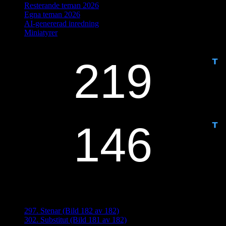
Resterande teman 2026
Egna teman 2026
AI-genererad inredning
Miniatyrer
IDAG ÄR DET DAG NUMMER
ANTAL DAGAR KVAR:
Senaste inläggen
297. Stenar (Bild 182 av 182)
302. Substitut (Bild 181 av 182)