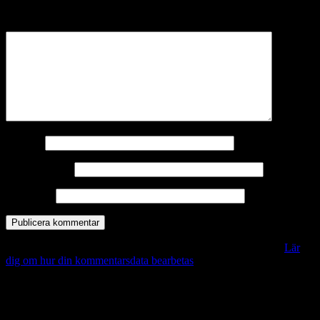
märkta
*
Kommentar
*
Namn
*
E-postadress
*
Webbplats
Denna webbplats använder Akismet för att minska skräppost.
Lär
dig om hur din kommentarsdata bearbetas
.
Vill du veta mer?