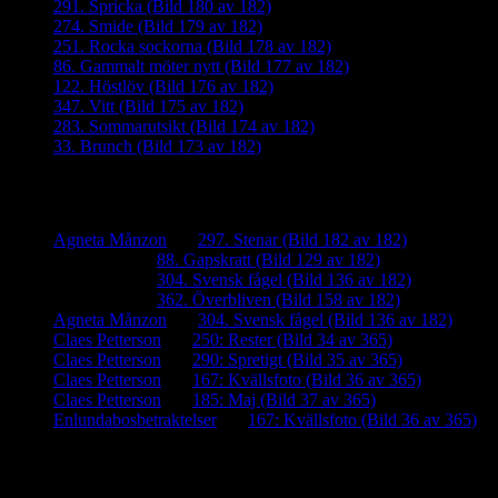
291. Spricka (Bild 180 av 182)
274. Smide (Bild 179 av 182)
251. Rocka sockorna (Bild 178 av 182)
86. Gammalt möter nytt (Bild 177 av 182)
122. Höstlöv (Bild 176 av 182)
347. Vitt (Bild 175 av 182)
283. Sommarutsikt (Bild 174 av 182)
33. Brunch (Bild 173 av 182)
Senaste kommentarer
Agneta Månzon
om
297. Stenar (Bild 182 av 182)
iamalmros
om
88. Gapskratt (Bild 129 av 182)
iamalmros
om
304. Svensk fågel (Bild 136 av 182)
iamalmros
om
362. Överbliven (Bild 158 av 182)
Agneta Månzon
om
304. Svensk fågel (Bild 136 av 182)
Claes Petterson
om
250: Rester (Bild 34 av 365)
Claes Petterson
om
290: Spretigt (Bild 35 av 365)
Claes Petterson
om
167: Kvällsfoto (Bild 36 av 365)
Claes Petterson
om
185: Maj (Bild 37 av 365)
Enlundabosbetraktelser
om
167: Kvällsfoto (Bild 36 av 365)
Meta