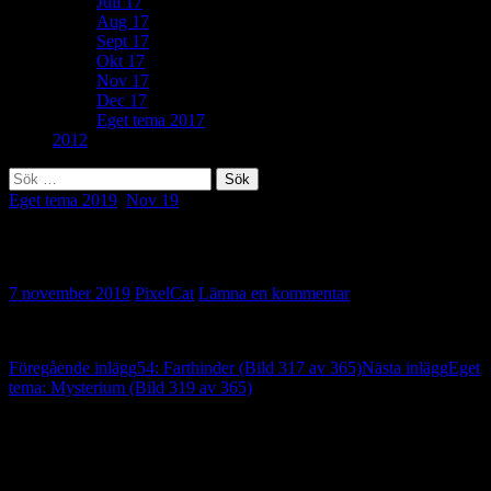
Juli 17
Aug 17
Sept 17
Okt 17
Nov 17
Dec 17
Eget tema 2017
2012
Sök
efter:
Eget tema 2019
,
Nov 19
Eget tema: Ryssja (Bild 318 av 365)
7 november 2019
PixelCat
Lämna en kommentar
Inläggsnavigering
Föregående inlägg
54: Farthinder (Bild 317 av 365)
Nästa inlägg
Eget
tema: Mysterium (Bild 319 av 365)
Lämna ett svar
Din e-postadress kommer inte publiceras.
Obligatoriska fält är