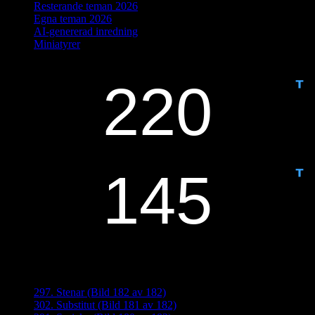
Resterande teman 2026
Egna teman 2026
AI-genererad inredning
Miniatyrer
IDAG ÄR DET DAG NUMMER
ANTAL DAGAR KVAR:
Senaste inläggen
297. Stenar (Bild 182 av 182)
302. Substitut (Bild 181 av 182)