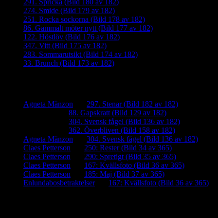
291. Spricka (Bild 180 av 182)
274. Smide (Bild 179 av 182)
251. Rocka sockorna (Bild 178 av 182)
86. Gammalt möter nytt (Bild 177 av 182)
122. Höstlöv (Bild 176 av 182)
347. Vitt (Bild 175 av 182)
283. Sommarutsikt (Bild 174 av 182)
33. Brunch (Bild 173 av 182)
Senaste kommentarer
Agneta Månzon
om
297. Stenar (Bild 182 av 182)
iamalmros
om
88. Gapskratt (Bild 129 av 182)
iamalmros
om
304. Svensk fågel (Bild 136 av 182)
iamalmros
om
362. Överbliven (Bild 158 av 182)
Agneta Månzon
om
304. Svensk fågel (Bild 136 av 182)
Claes Petterson
om
250: Rester (Bild 34 av 365)
Claes Petterson
om
290: Spretigt (Bild 35 av 365)
Claes Petterson
om
167: Kvällsfoto (Bild 36 av 365)
Claes Petterson
om
185: Maj (Bild 37 av 365)
Enlundabosbetraktelser
om
167: Kvällsfoto (Bild 36 av 365)
Meta