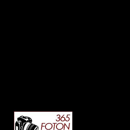
Deltagit och gått i mål: