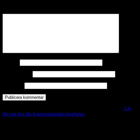
märkta
*
Kommentar
*
Namn
*
E-postadress
*
Webbplats
Denna webbplats använder Akismet för att minska skräppost.
Lär
dig om hur din kommentarsdata bearbetas
.
Vill du veta mer?