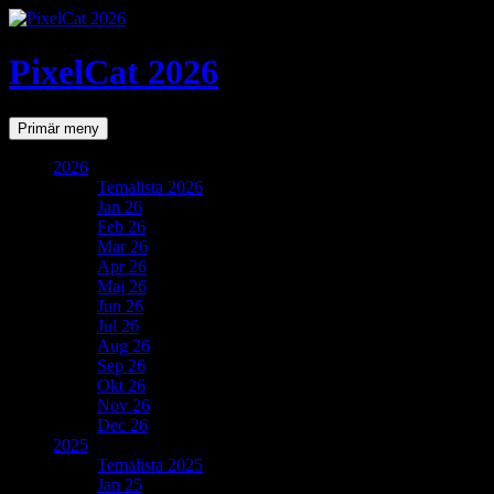
PixelCat 2026
Sök
Gå
Primär meny
till
innehåll
2026
Temalista 2026
Jan 26
Feb 26
Mar 26
Apr 26
Maj 26
Jun 26
Jul 26
Aug 26
Sep 26
Okt 26
Nov 26
Dec 26
2025
Temalista 2025
Jan 25