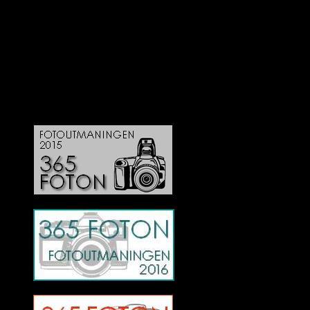
Deltagit och gått i mål: