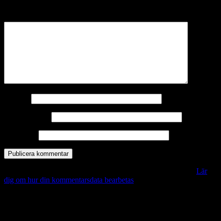
märkta
*
Kommentar
*
Namn
*
E-postadress
*
Webbplats
Denna webbplats använder Akismet för att minska skräppost.
Lär
dig om hur din kommentarsdata bearbetas
.
Vill du veta mer?