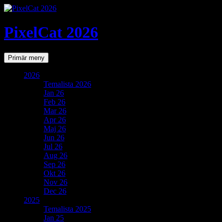
PixelCat 2026
Sök
Gå
Primär meny
till
innehåll
2026
Temalista 2026
Jan 26
Feb 26
Mar 26
Apr 26
Maj 26
Jun 26
Jul 26
Aug 26
Sep 26
Okt 26
Nov 26
Dec 26
2025
Temalista 2025
Jan 25