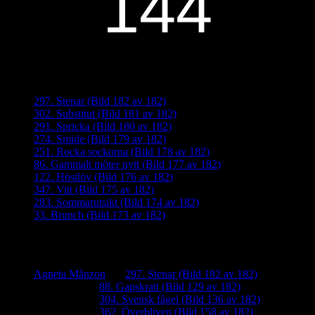
Senaste inläggen
297. Stenar (Bild 182 av 182)
302. Substitut (Bild 181 av 182)
291. Spricka (Bild 180 av 182)
274. Smide (Bild 179 av 182)
251. Rocka sockorna (Bild 178 av 182)
86. Gammalt möter nytt (Bild 177 av 182)
122. Höstlöv (Bild 176 av 182)
347. Vitt (Bild 175 av 182)
283. Sommarutsikt (Bild 174 av 182)
33. Brunch (Bild 173 av 182)
Senaste kommentarer
Agneta Månzon
om
297. Stenar (Bild 182 av 182)
iamalmros
om
88. Gapskratt (Bild 129 av 182)
iamalmros
om
304. Svensk fågel (Bild 136 av 182)
iamalmros
om
362. Överbliven (Bild 158 av 182)