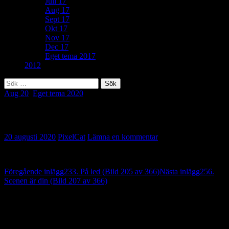
Juli 17
Aug 17
Sept 17
Okt 17
Nov 17
Dec 17
Eget tema 2017
2012
Sök
efter:
Aug 20
,
Eget tema 2020
Eget tema: Snubbelrisk (Bild 206 av 366)
20 augusti 2020
PixelCat
Lämna en kommentar
Inläggsnavigering
Föregående inlägg
233. På led (Bild 205 av 366)
Nästa inlägg
256.
Scenen är din (Bild 207 av 366)
Lämna ett svar
Din e-postadress kommer inte publiceras.
Obligatoriska fält är