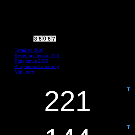
2025 Halvfart
Antal besökare:
Temalista 2026
Resterande teman 2026
Egna teman 2026
AI-genererad inredning
Miniatyrer
IDAG ÄR DET DAG NUMMER
ANTAL DAGAR KVAR: