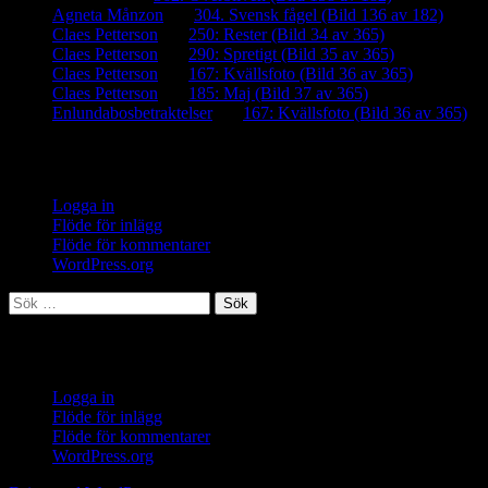
Agneta Månzon
om
304. Svensk fågel (Bild 136 av 182)
Claes Petterson
om
250: Rester (Bild 34 av 365)
Claes Petterson
om
290: Spretigt (Bild 35 av 365)
Claes Petterson
om
167: Kvällsfoto (Bild 36 av 365)
Claes Petterson
om
185: Maj (Bild 37 av 365)
Enlundabosbetraktelser
om
167: Kvällsfoto (Bild 36 av 365)
Meta
Logga in
Flöde för inlägg
Flöde för kommentarer
WordPress.org
Sök
efter:
Meta
Logga in
Flöde för inlägg
Flöde för kommentarer
WordPress.org