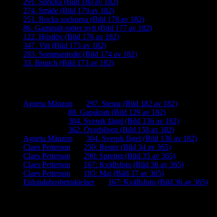
291. Spricka (Bild 180 av 182)
274. Smide (Bild 179 av 182)
251. Rocka sockorna (Bild 178 av 182)
86. Gammalt möter nytt (Bild 177 av 182)
122. Höstlöv (Bild 176 av 182)
347. Vitt (Bild 175 av 182)
283. Sommarutsikt (Bild 174 av 182)
33. Brunch (Bild 173 av 182)
Senaste kommentarer
Agneta Månzon
om
297. Stenar (Bild 182 av 182)
iamalmros
om
88. Gapskratt (Bild 129 av 182)
iamalmros
om
304. Svensk fågel (Bild 136 av 182)
iamalmros
om
362. Överbliven (Bild 158 av 182)
Agneta Månzon
om
304. Svensk fågel (Bild 136 av 182)
Claes Petterson
om
250: Rester (Bild 34 av 365)
Claes Petterson
om
290: Spretigt (Bild 35 av 365)
Claes Petterson
om
167: Kvällsfoto (Bild 36 av 365)
Claes Petterson
om
185: Maj (Bild 37 av 365)
Enlundabosbetraktelser
om
167: Kvällsfoto (Bild 36 av 365)
Meta