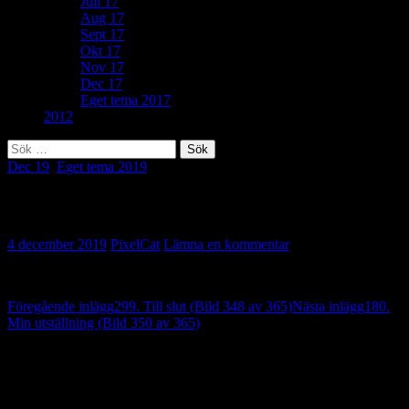
Juli 17
Aug 17
Sept 17
Okt 17
Nov 17
Dec 17
Eget tema 2017
2012
Sök
efter:
Dec 19
,
Eget tema 2019
Eget tema: Starkvaror (Bild 349 av 365)
4 december 2019
PixelCat
Lämna en kommentar
Inläggsnavigering
Föregående inlägg
299. Till slut (Bild 348 av 365)
Nästa inlägg
180.
Min utställning (Bild 350 av 365)
Lämna ett svar
Din e-postadress kommer inte publiceras.
Obligatoriska fält är