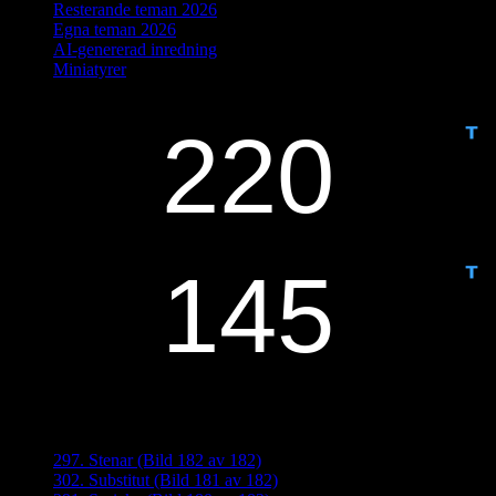
Resterande teman 2026
Egna teman 2026
AI-genererad inredning
Miniatyrer
IDAG ÄR DET DAG NUMMER
ANTAL DAGAR KVAR:
Senaste inläggen
297. Stenar (Bild 182 av 182)
302. Substitut (Bild 181 av 182)