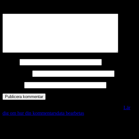
märkta
*
Kommentar
*
Namn
*
E-postadress
*
Webbplats
Denna webbplats använder Akismet för att minska skräppost.
Lär
dig om hur din kommentarsdata bearbetas
.
Vill du veta mer?