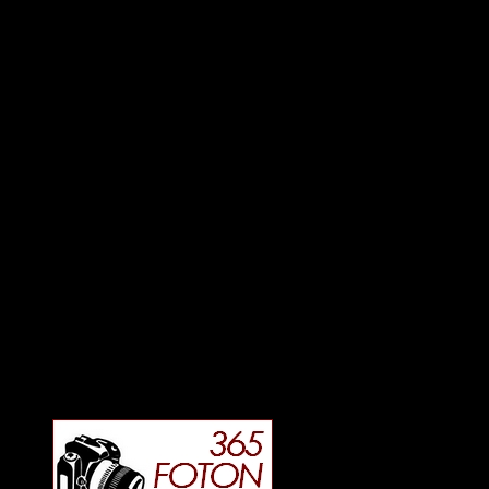
Deltagit och gått i mål: