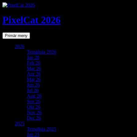
PixelCat 2026
Sök
Gå
Primär meny
till
innehåll
2026
Temalista 2026
Jan 26
Feb 26
Mar 26
Apr 26
Maj 26
Jun 26
Jul 26
Aug 26
Sep 26
Okt 26
Nov 26
Dec 26
2025
Temalista 2025
Jan 25