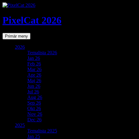
PixelCat 2026
Sök
Gå
Primär meny
till
innehåll
2026
Temalista 2026
Jan 26
Feb 26
Mar 26
Apr 26
Maj 26
Jun 26
Jul 26
Aug 26
Sep 26
Okt 26
Nov 26
Dec 26
2025
Temalista 2025
Jan 25