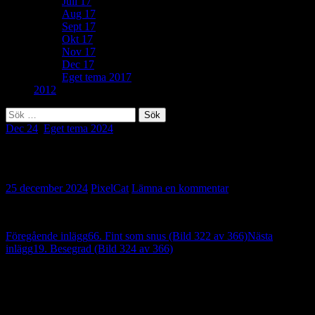
Juli 17
Aug 17
Sept 17
Okt 17
Nov 17
Dec 17
Eget tema 2017
2012
Sök
efter:
Dec 24
,
Eget tema 2024
Eget tema: Strimmor (Bild 323 av 366)
25 december 2024
PixelCat
Lämna en kommentar
Inläggsnavigering
Föregående inlägg
66. Fint som snus (Bild 322 av 366)
Nästa
inlägg
19. Besegrad (Bild 324 av 366)
Lämna ett svar
Din e-postadress kommer inte publiceras.
Obligatoriska fält är