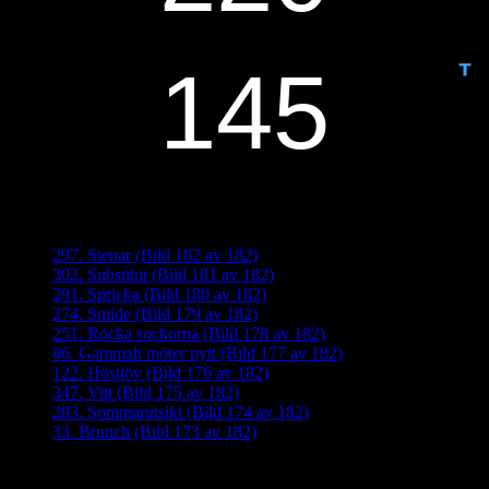
ANTAL DAGAR KVAR:
Senaste inläggen
297. Stenar (Bild 182 av 182)
302. Substitut (Bild 181 av 182)
291. Spricka (Bild 180 av 182)
274. Smide (Bild 179 av 182)
251. Rocka sockorna (Bild 178 av 182)
86. Gammalt möter nytt (Bild 177 av 182)
122. Höstlöv (Bild 176 av 182)
347. Vitt (Bild 175 av 182)
283. Sommarutsikt (Bild 174 av 182)
33. Brunch (Bild 173 av 182)
Senaste kommentarer