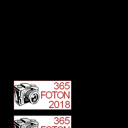
Deltagit och gått i mål: