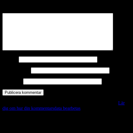
märkta
*
Kommentar
*
Namn
*
E-postadress
*
Webbplats
Denna webbplats använder Akismet för att minska skräppost.
Lär
dig om hur din kommentarsdata bearbetas
.
Vill du veta mer?