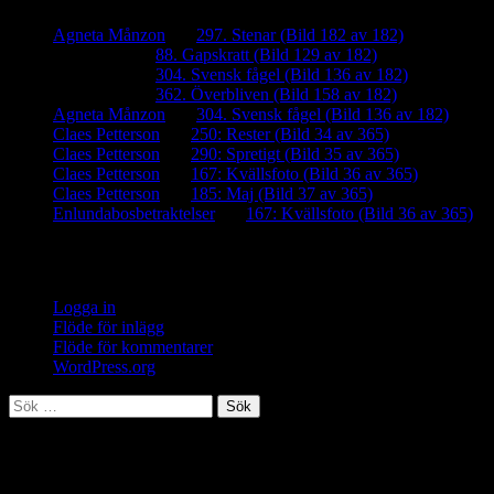
Agneta Månzon
om
297. Stenar (Bild 182 av 182)
iamalmros
om
88. Gapskratt (Bild 129 av 182)
iamalmros
om
304. Svensk fågel (Bild 136 av 182)
iamalmros
om
362. Överbliven (Bild 158 av 182)
Agneta Månzon
om
304. Svensk fågel (Bild 136 av 182)
Claes Petterson
om
250: Rester (Bild 34 av 365)
Claes Petterson
om
290: Spretigt (Bild 35 av 365)
Claes Petterson
om
167: Kvällsfoto (Bild 36 av 365)
Claes Petterson
om
185: Maj (Bild 37 av 365)
Enlundabosbetraktelser
om
167: Kvällsfoto (Bild 36 av 365)
Meta
Logga in
Flöde för inlägg
Flöde för kommentarer
WordPress.org
Sök
efter:
Meta