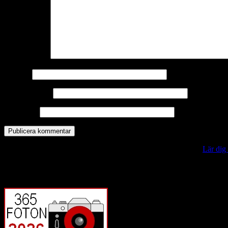
Kommentar
*
Namn
*
E-postadress
*
Webbplats
Denna webbplats använder Akismet för att minska skräppost.
Lär dig
Vill du veta mer?