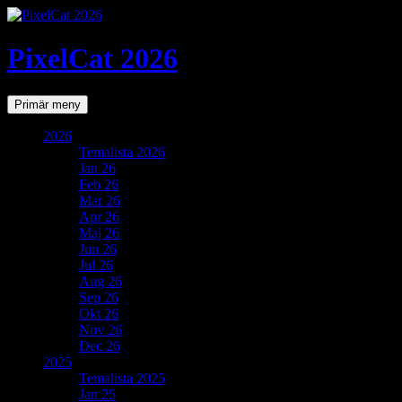
PixelCat 2026
Sök
Gå
Primär meny
till
innehåll
2026
Temalista 2026
Jan 26
Feb 26
Mar 26
Apr 26
Maj 26
Jun 26
Jul 26
Aug 26
Sep 26
Okt 26
Nov 26
Dec 26
2025
Temalista 2025
Jan 25