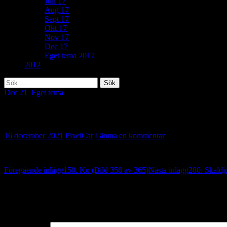
Juli 17
Aug 17
Sept 17
Okt 17
Nov 17
Dec 17
Eget tema 2017
2012
Sök
efter:
Dec 21
,
Eget tema
Eget tema: Väntan (Bild 359 av 365)
16 december 2021
PixelCat
Lämna en kommentar
Inläggsnavigering
Föregående inlägg
150. Ko (Bild 358 av 365)
Nästa inlägg
280. Skaldj
Lämna ett svar
Din e-postadress kommer inte publiceras.
Obligatoriska fält är märkta