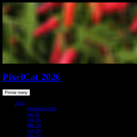
PixelCat 2026
Sök
Gå
Primär meny
till
innehåll
2026
Temalista 2026
Jan 26
Feb 26
Mar 26
Apr 26
Maj 26