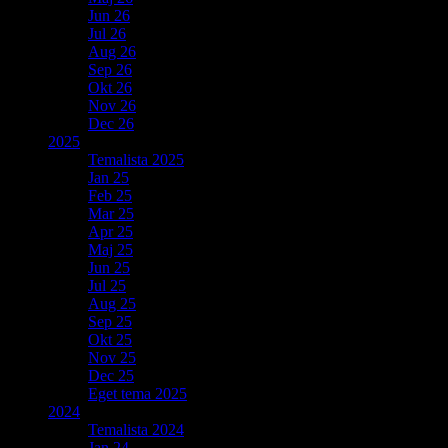
Jun 26
Jul 26
Aug 26
Sep 26
Okt 26
Nov 26
Dec 26
2025
Temalista 2025
Jan 25
Feb 25
Mar 25
Apr 25
Maj 25
Jun 25
Jul 25
Aug 25
Sep 25
Okt 25
Nov 25
Dec 25
Eget tema 2025
2024
Temalista 2024
Jan 24