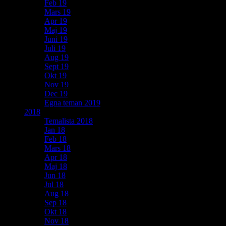
Feb 19
Mars 19
Apr 19
Maj 19
Juni 19
Juli 19
Aug 19
Sept 19
Okt 19
Nov 19
Dec 19
Egna teman 2019
2018
Temalista 2018
Jan 18
Feb 18
Mars 18
Apr 18
Maj 18
Jun 18
Jul 18
Aug 18
Sep 18
Okt 18
Nov 18