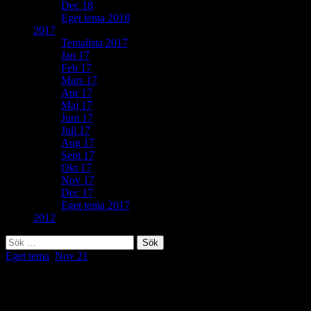
Dec 18
Eget tema 2018
2017
Temalista 2017
Jan 17
Feb 17
Mars 17
Apr 17
Maj 17
Juni 17
Juli 17
Aug 17
Sept 17
Okt 17
Nov 17
Dec 17
Eget tema 2017
2012
Sök
efter:
Eget tema
,
Nov 21
Eget tema: Råmaterial (Bild 210 av 365)