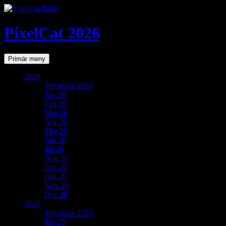
PixelCat 2026
Sök
Gå
Primär meny
till
innehåll
2026
Temalista 2026
Jan 26
Feb 26
Mar 26
Apr 26
Maj 26
Jun 26
Jul 26
Aug 26
Sep 26
Okt 26
Nov 26
Dec 26
2025
Temalista 2025
Jan 25