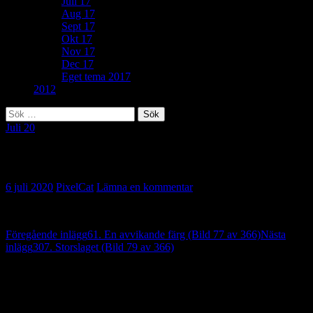
Juli 17
Aug 17
Sept 17
Okt 17
Nov 17
Dec 17
Eget tema 2017
2012
Sök
efter:
Juli 20
23. Blomsterfröjd (Bild 78 av 388)
6 juli 2020
PixelCat
Lämna en kommentar
Inläggsnavigering
Föregående inlägg
61. En avvikande färg (Bild 77 av 366)
Nästa
inlägg
307. Storslaget (Bild 79 av 366)
Lämna ett svar
Din e-postadress kommer inte publiceras.
Obligatoriska fält är