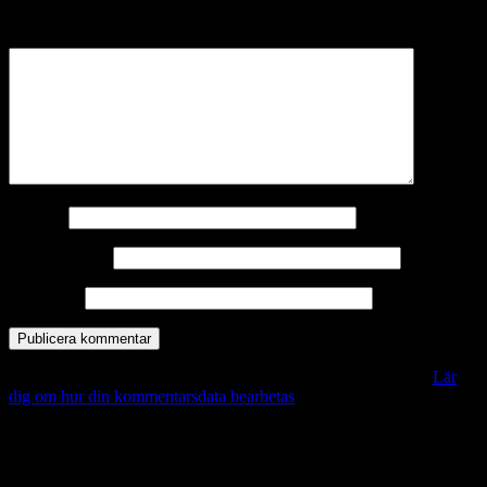
märkta
*
Kommentar
*
Namn
*
E-postadress
*
Webbplats
Denna webbplats använder Akismet för att minska skräppost.
Lär
dig om hur din kommentarsdata bearbetas
.
Vill du veta mer?