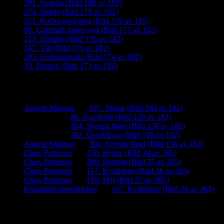
291. Spricka (Bild 180 av 182)
274. Smide (Bild 179 av 182)
251. Rocka sockorna (Bild 178 av 182)
86. Gammalt möter nytt (Bild 177 av 182)
122. Höstlöv (Bild 176 av 182)
347. Vitt (Bild 175 av 182)
283. Sommarutsikt (Bild 174 av 182)
33. Brunch (Bild 173 av 182)
Senaste kommentarer
Agneta Månzon
om
297. Stenar (Bild 182 av 182)
iamalmros
om
88. Gapskratt (Bild 129 av 182)
iamalmros
om
304. Svensk fågel (Bild 136 av 182)
iamalmros
om
362. Överbliven (Bild 158 av 182)
Agneta Månzon
om
304. Svensk fågel (Bild 136 av 182)
Claes Petterson
om
250: Rester (Bild 34 av 365)
Claes Petterson
om
290: Spretigt (Bild 35 av 365)
Claes Petterson
om
167: Kvällsfoto (Bild 36 av 365)
Claes Petterson
om
185: Maj (Bild 37 av 365)
Enlundabosbetraktelser
om
167: Kvällsfoto (Bild 36 av 365)
Meta