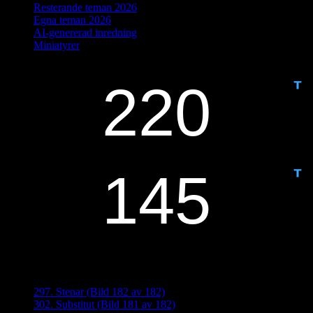
Resterande teman 2026
Egna teman 2026
AI-genererad inredning
Miniatyrer
IDAG ÄR DET DAG NUMMER
ANTAL DAGAR KVAR:
Senaste inläggen
297. Stenar (Bild 182 av 182)
302. Substitut (Bild 181 av 182)