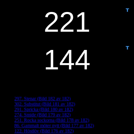
IDAG ÄR DET DAG NUMMER
ANTAL DAGAR KVAR:
Senaste inläggen
297. Stenar (Bild 182 av 182)
302. Substitut (Bild 181 av 182)
291. Spricka (Bild 180 av 182)
274. Smide (Bild 179 av 182)
251. Rocka sockorna (Bild 178 av 182)
86. Gammalt möter nytt (Bild 177 av 182)
122. Höstlöv (Bild 176 av 182)