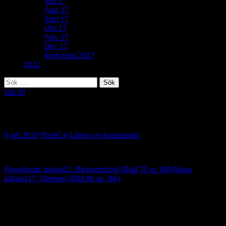
Juli 17
Aug 17
Sept 17
Okt 17
Nov 17
Dec 17
Eget tema 2017
2012
Sök
efter:
Juli 20
307. Storslaget (Bild 79 av 366)
6 juli 2020
PixelCat
Lämna en kommentar
Inläggsnavigering
Föregående inlägg
23. Blomsterfröjd (Bild 78 av 388)
Nästa
inlägg
217. Nötning (Bild 80 av 366)
Lämna ett svar
Din e-postadress kommer inte publiceras.
Obligatoriska fält är