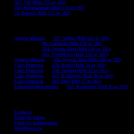
347. Vitt (Bild 175 av 182)
283. Sommarutsikt (Bild 174 av 182)
33. Brunch (Bild 173 av 182)
Senaste kommentarer
Agneta Månzon
om
297. Stenar (Bild 182 av 182)
iamalmros
om
88. Gapskratt (Bild 129 av 182)
iamalmros
om
304. Svensk fågel (Bild 136 av 182)
iamalmros
om
362. Överbliven (Bild 158 av 182)
Agneta Månzon
om
304. Svensk fågel (Bild 136 av 182)
Claes Petterson
om
250: Rester (Bild 34 av 365)
Claes Petterson
om
290: Spretigt (Bild 35 av 365)
Claes Petterson
om
167: Kvällsfoto (Bild 36 av 365)
Claes Petterson
om
185: Maj (Bild 37 av 365)
Enlundabosbetraktelser
om
167: Kvällsfoto (Bild 36 av 365)
Meta
Logga in
Flöde för inlägg
Flöde för kommentarer
WordPress.org