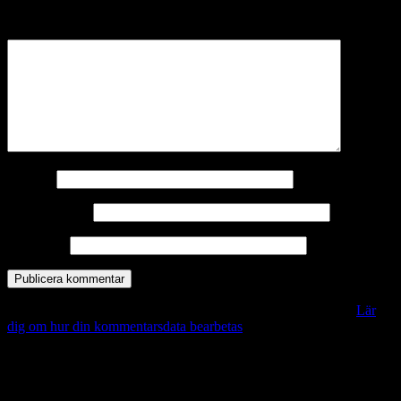
märkta
*
Kommentar
*
Namn
*
E-postadress
*
Webbplats
Denna webbplats använder Akismet för att minska skräppost.
Lär
dig om hur din kommentarsdata bearbetas
.
Vill du veta mer?