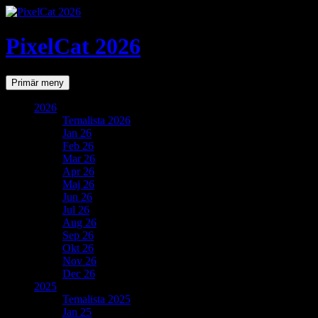
PixelCat 2026
Sök
Gå
Primär meny
till
innehåll
2026
Temalista 2026
Jan 26
Feb 26
Mar 26
Apr 26
Maj 26
Jun 26
Jul 26
Aug 26
Sep 26
Okt 26
Nov 26
Dec 26
2025
Temalista 2025
Jan 25