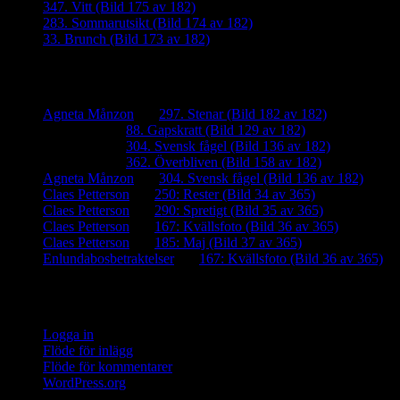
347. Vitt (Bild 175 av 182)
283. Sommarutsikt (Bild 174 av 182)
33. Brunch (Bild 173 av 182)
Senaste kommentarer
Agneta Månzon
om
297. Stenar (Bild 182 av 182)
iamalmros
om
88. Gapskratt (Bild 129 av 182)
iamalmros
om
304. Svensk fågel (Bild 136 av 182)
iamalmros
om
362. Överbliven (Bild 158 av 182)
Agneta Månzon
om
304. Svensk fågel (Bild 136 av 182)
Claes Petterson
om
250: Rester (Bild 34 av 365)
Claes Petterson
om
290: Spretigt (Bild 35 av 365)
Claes Petterson
om
167: Kvällsfoto (Bild 36 av 365)
Claes Petterson
om
185: Maj (Bild 37 av 365)
Enlundabosbetraktelser
om
167: Kvällsfoto (Bild 36 av 365)
Meta
Logga in
Flöde för inlägg
Flöde för kommentarer
WordPress.org