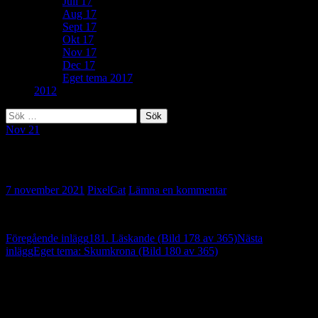
Juli 17
Aug 17
Sept 17
Okt 17
Nov 17
Dec 17
Eget tema 2017
2012
Sök
efter:
Nov 21
141. Inzoomad (Bild 179 av 365)
7 november 2021
PixelCat
Lämna en kommentar
Inläggsnavigering
Föregående inlägg
181. Läskande (Bild 178 av 365)
Nästa
inlägg
Eget tema: Skumkrona (Bild 180 av 365)
Lämna ett svar
Din e-postadress kommer inte publiceras.
Obligatoriska fält är