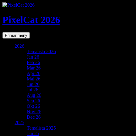
PixelCat 2026
Sök
Gå
Primär meny
till
innehåll
2026
Temalista 2026
Jan 26
Feb 26
Mar 26
Apr 26
Maj 26
Jun 26
Jul 26
Aug 26
Sep 26
Okt 26
Nov 26
Dec 26
2025
Temalista 2025
Jan 25