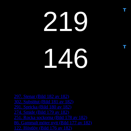
IDAG ÄR DET DAG NUMMER
ANTAL DAGAR KVAR:
Senaste inläggen
297. Stenar (Bild 182 av 182)
302. Substitut (Bild 181 av 182)
291. Spricka (Bild 180 av 182)
274. Smide (Bild 179 av 182)
251. Rocka sockorna (Bild 178 av 182)
86. Gammalt möter nytt (Bild 177 av 182)
122. Höstlöv (Bild 176 av 182)