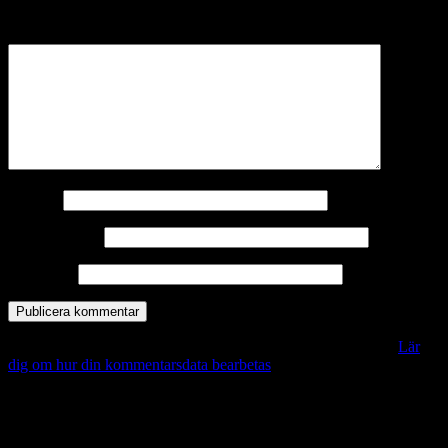
märkta
*
Kommentar
*
Namn
*
E-postadress
*
Webbplats
Denna webbplats använder Akismet för att minska skräppost.
Lär
dig om hur din kommentarsdata bearbetas
.
Vill du veta mer?