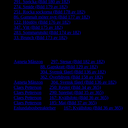
291. Spricka (Bild 180 av 182)
274. Smide (Bild 179 av 182)
251. Rocka sockorna (Bild 178 av 182)
86. Gammalt möter nytt (Bild 177 av 182)
122. Höstlöv (Bild 176 av 182)
347. Vitt (Bild 175 av 182)
283. Sommarutsikt (Bild 174 av 182)
33. Brunch (Bild 173 av 182)
Senaste kommentarer
Agneta Månzon
om
297. Stenar (Bild 182 av 182)
iamalmros
om
88. Gapskratt (Bild 129 av 182)
iamalmros
om
304. Svensk fågel (Bild 136 av 182)
iamalmros
om
362. Överbliven (Bild 158 av 182)
Agneta Månzon
om
304. Svensk fågel (Bild 136 av 182)
Claes Petterson
om
250: Rester (Bild 34 av 365)
Claes Petterson
om
290: Spretigt (Bild 35 av 365)
Claes Petterson
om
167: Kvällsfoto (Bild 36 av 365)
Claes Petterson
om
185: Maj (Bild 37 av 365)
Enlundabosbetraktelser
om
167: Kvällsfoto (Bild 36 av 365)
Meta