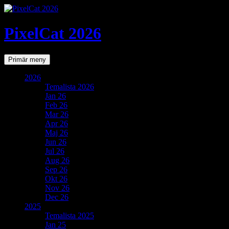
PixelCat 2026
Sök
Gå
Primär meny
till
innehåll
2026
Temalista 2026
Jan 26
Feb 26
Mar 26
Apr 26
Maj 26
Jun 26
Jul 26
Aug 26
Sep 26
Okt 26
Nov 26
Dec 26
2025
Temalista 2025
Jan 25