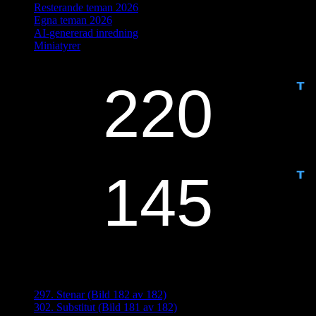
Resterande teman 2026
Egna teman 2026
AI-genererad inredning
Miniatyrer
IDAG ÄR DET DAG NUMMER
ANTAL DAGAR KVAR:
Senaste inläggen
297. Stenar (Bild 182 av 182)
302. Substitut (Bild 181 av 182)