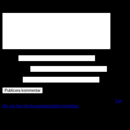
märkta
*
Kommentar
*
Namn
*
E-postadress
*
Webbplats
Denna webbplats använder Akismet för att minska skräppost.
Lär
dig om hur din kommentarsdata bearbetas
.
Vill du veta mer?