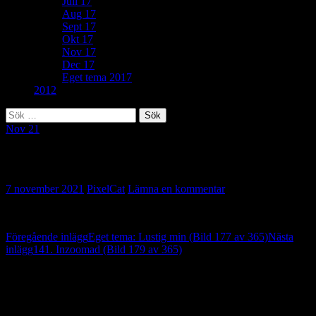
Juli 17
Aug 17
Sept 17
Okt 17
Nov 17
Dec 17
Eget tema 2017
2012
Sök
efter:
Nov 21
181. Läskande (Bild 178 av 365)
7 november 2021
PixelCat
Lämna en kommentar
Inläggsnavigering
Föregående inlägg
Eget tema: Lustig min (Bild 177 av 365)
Nästa
inlägg
141. Inzoomad (Bild 179 av 365)
Lämna ett svar
Din e-postadress kommer inte publiceras.
Obligatoriska fält är