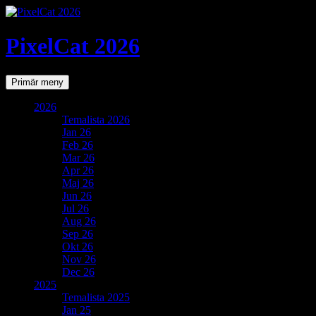
PixelCat 2026
Sök
Gå
Primär meny
till
innehåll
2026
Temalista 2026
Jan 26
Feb 26
Mar 26
Apr 26
Maj 26
Jun 26
Jul 26
Aug 26
Sep 26
Okt 26
Nov 26
Dec 26
2025
Temalista 2025
Jan 25