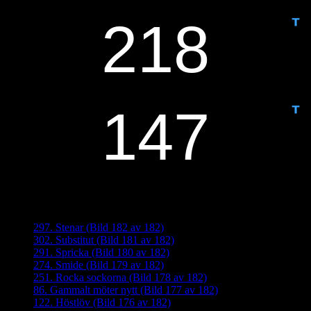
IDAG ÄR DET DAG NUMMER
ANTAL DAGAR KVAR:
Senaste inläggen
297. Stenar (Bild 182 av 182)
302. Substitut (Bild 181 av 182)
291. Spricka (Bild 180 av 182)
274. Smide (Bild 179 av 182)
251. Rocka sockorna (Bild 178 av 182)
86. Gammalt möter nytt (Bild 177 av 182)
122. Höstlöv (Bild 176 av 182)