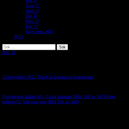
Juli 17
Aug 17
Sept 17
Okt 17
Nov 17
Dec 17
Eget tema 2017
2012
Sök
efter:
Dec 22
223. Privatsak (Bild 349 av 365)
23 december 2022
PixelCat
Lämna en kommentar
Inläggsnavigering
Föregående inlägg
105. Gå på plankan (Bild 348 av 365)
Nästa
inlägg
352. Vitt som snö (Bild 350 av 365)
Lämna ett svar
Din e-postadress kommer inte publiceras.
Obligatoriska fält är