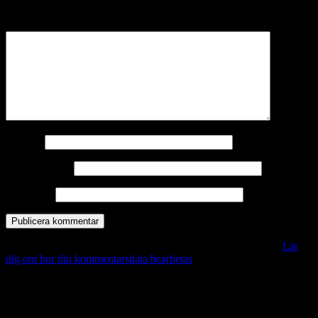
märkta
*
Kommentar
*
Namn
*
E-postadress
*
Webbplats
Denna webbplats använder Akismet för att minska skräppost.
Lär
dig om hur din kommentarsdata bearbetas
.
Vill du veta mer?