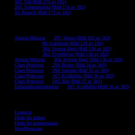
347. Vitt (Bild 175 av 182)
283. Sommarutsikt (Bild 174 av 182)
33. Brunch (Bild 173 av 182)
Senaste kommentarer
Agneta Månzon
om
297. Stenar (Bild 182 av 182)
iamalmros
om
88. Gapskratt (Bild 129 av 182)
iamalmros
om
304. Svensk fågel (Bild 136 av 182)
iamalmros
om
362. Överbliven (Bild 158 av 182)
Agneta Månzon
om
304. Svensk fågel (Bild 136 av 182)
Claes Petterson
om
250: Rester (Bild 34 av 365)
Claes Petterson
om
290: Spretigt (Bild 35 av 365)
Claes Petterson
om
167: Kvällsfoto (Bild 36 av 365)
Claes Petterson
om
185: Maj (Bild 37 av 365)
Enlundabosbetraktelser
om
167: Kvällsfoto (Bild 36 av 365)
Meta
Logga in
Flöde för inlägg
Flöde för kommentarer
WordPress.org