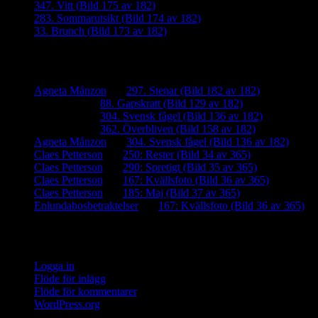
347. Vitt (Bild 175 av 182)
283. Sommarutsikt (Bild 174 av 182)
33. Brunch (Bild 173 av 182)
Senaste kommentarer
Agneta Månzon
om
297. Stenar (Bild 182 av 182)
iamalmros
om
88. Gapskratt (Bild 129 av 182)
iamalmros
om
304. Svensk fågel (Bild 136 av 182)
iamalmros
om
362. Överbliven (Bild 158 av 182)
Agneta Månzon
om
304. Svensk fågel (Bild 136 av 182)
Claes Petterson
om
250: Rester (Bild 34 av 365)
Claes Petterson
om
290: Spretigt (Bild 35 av 365)
Claes Petterson
om
167: Kvällsfoto (Bild 36 av 365)
Claes Petterson
om
185: Maj (Bild 37 av 365)
Enlundabosbetraktelser
om
167: Kvällsfoto (Bild 36 av 365)
Meta
Logga in
Flöde för inlägg
Flöde för kommentarer
WordPress.org