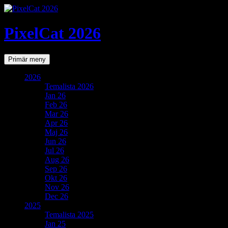
PixelCat 2026
Sök
Gå
Primär meny
till
innehåll
2026
Temalista 2026
Jan 26
Feb 26
Mar 26
Apr 26
Maj 26
Jun 26
Jul 26
Aug 26
Sep 26
Okt 26
Nov 26
Dec 26
2025
Temalista 2025
Jan 25