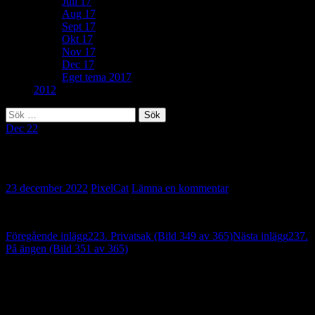
Juli 17
Aug 17
Sept 17
Okt 17
Nov 17
Dec 17
Eget tema 2017
2012
Sök
efter:
Dec 22
352. Vitt som snö (Bild 350 av 365)
23 december 2022
PixelCat
Lämna en kommentar
Inläggsnavigering
Föregående inlägg
223. Privatsak (Bild 349 av 365)
Nästa inlägg
237.
På ängen (Bild 351 av 365)
Lämna ett svar
Din e-postadress kommer inte publiceras.
Obligatoriska fält är