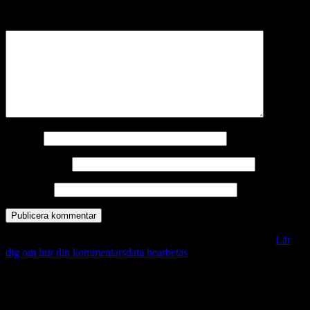
märkta
*
Kommentar
*
Namn
*
E-postadress
*
Webbplats
Denna webbplats använder Akismet för att minska skräppost.
Lär
dig om hur din kommentarsdata bearbetas
.
Vill du veta mer?