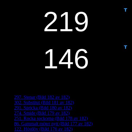
IDAG ÄR DET DAG NUMMER
ANTAL DAGAR KVAR:
Senaste inläggen
297. Stenar (Bild 182 av 182)
302. Substitut (Bild 181 av 182)
291. Spricka (Bild 180 av 182)
274. Smide (Bild 179 av 182)
251. Rocka sockorna (Bild 178 av 182)
86. Gammalt möter nytt (Bild 177 av 182)
122. Höstlöv (Bild 176 av 182)