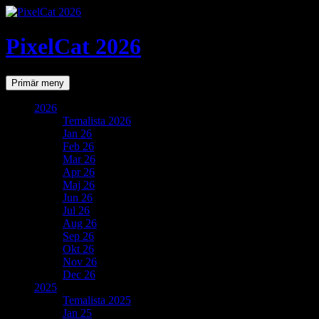
PixelCat 2026
Sök
Gå
Primär meny
till
innehåll
2026
Temalista 2026
Jan 26
Feb 26
Mar 26
Apr 26
Maj 26
Jun 26
Jul 26
Aug 26
Sep 26
Okt 26
Nov 26
Dec 26
2025
Temalista 2025
Jan 25