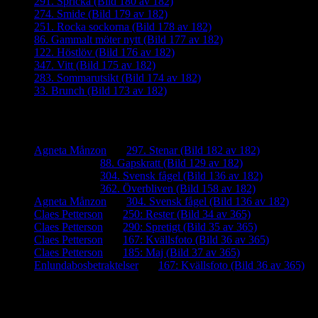
291. Spricka (Bild 180 av 182)
274. Smide (Bild 179 av 182)
251. Rocka sockorna (Bild 178 av 182)
86. Gammalt möter nytt (Bild 177 av 182)
122. Höstlöv (Bild 176 av 182)
347. Vitt (Bild 175 av 182)
283. Sommarutsikt (Bild 174 av 182)
33. Brunch (Bild 173 av 182)
Senaste kommentarer
Agneta Månzon
om
297. Stenar (Bild 182 av 182)
iamalmros
om
88. Gapskratt (Bild 129 av 182)
iamalmros
om
304. Svensk fågel (Bild 136 av 182)
iamalmros
om
362. Överbliven (Bild 158 av 182)
Agneta Månzon
om
304. Svensk fågel (Bild 136 av 182)
Claes Petterson
om
250: Rester (Bild 34 av 365)
Claes Petterson
om
290: Spretigt (Bild 35 av 365)
Claes Petterson
om
167: Kvällsfoto (Bild 36 av 365)
Claes Petterson
om
185: Maj (Bild 37 av 365)
Enlundabosbetraktelser
om
167: Kvällsfoto (Bild 36 av 365)
Meta