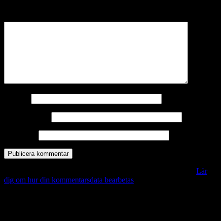
märkta
*
Kommentar
*
Namn
*
E-postadress
*
Webbplats
Denna webbplats använder Akismet för att minska skräppost.
Lär
dig om hur din kommentarsdata bearbetas
.
Vill du veta mer?