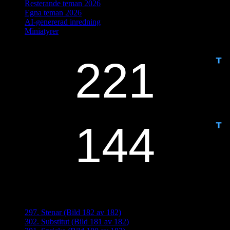
Resterande teman 2026
Egna teman 2026
AI-genererad inredning
Miniatyrer
IDAG ÄR DET DAG NUMMER
ANTAL DAGAR KVAR:
Senaste inläggen
297. Stenar (Bild 182 av 182)
302. Substitut (Bild 181 av 182)