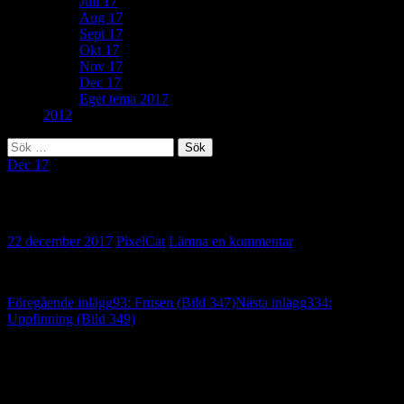
Juli 17
Aug 17
Sept 17
Okt 17
Nov 17
Dec 17
Eget tema 2017
2012
Sök
efter:
Dec 17
242: Plagiat (Bild 348)
22 december 2017
PixelCat
Lämna en kommentar
Inläggsnavigering
Föregående inlägg
93: Frusen (Bild 347)
Nästa inlägg
334:
Uppfinning (Bild 349)
Lämna ett svar
Din e-postadress kommer inte publiceras.
Obligatoriska fält är