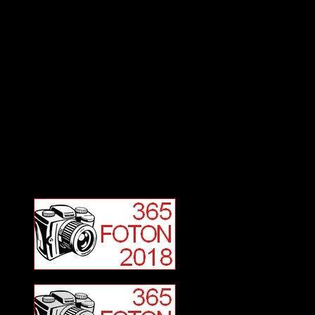
Deltagit och gått i mål: