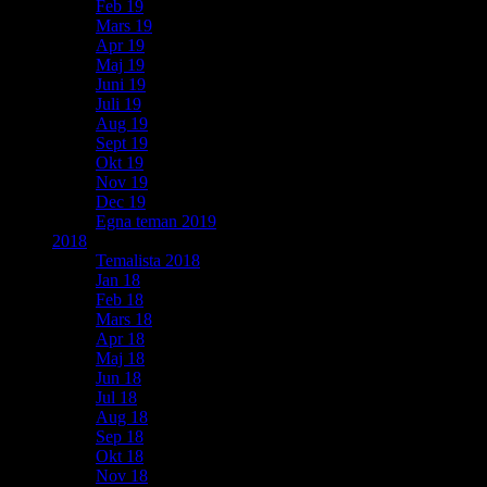
Feb 19
Mars 19
Apr 19
Maj 19
Juni 19
Juli 19
Aug 19
Sept 19
Okt 19
Nov 19
Dec 19
Egna teman 2019
2018
Temalista 2018
Jan 18
Feb 18
Mars 18
Apr 18
Maj 18
Jun 18
Jul 18
Aug 18
Sep 18
Okt 18
Nov 18