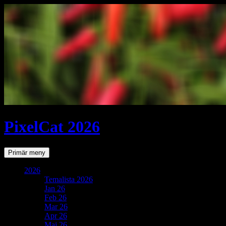
PixelCat 2026
Sök
Gå
Primär meny
till
innehåll
2026
Temalista 2026
Jan 26
Feb 26
Mar 26
Apr 26
Maj 26