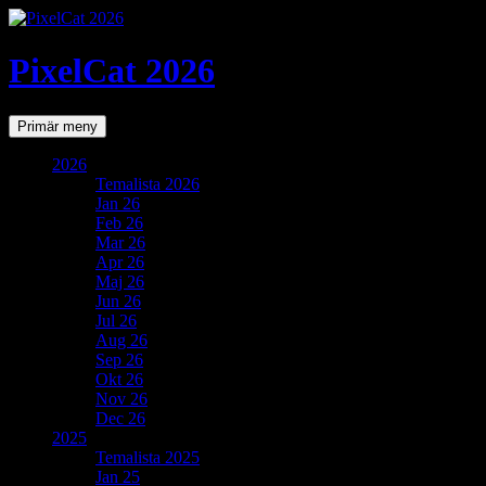
PixelCat 2026
Sök
Gå
Primär meny
till
innehåll
2026
Temalista 2026
Jan 26
Feb 26
Mar 26
Apr 26
Maj 26
Jun 26
Jul 26
Aug 26
Sep 26
Okt 26
Nov 26
Dec 26
2025
Temalista 2025
Jan 25