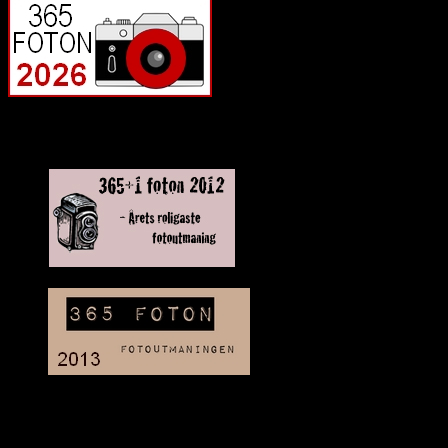
Deltagit och gått i mål: