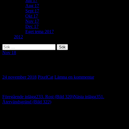
Juli 17
Aug 17
Sept 17
Okt 17
Nov 17
Dec 17
Eget tema 2017
2012
Sök
efter:
Nov 18
280. Stiltje (Bild 321)
24 november 2018
PixelCat
Lämna en kommentar
Inläggsnavigering
Föregående inlägg
233. Rost (Bild 320)
Nästa inlägg
351.
Återvändsgränd (Bild 322)
Lämna ett svar
Din e-postadress kommer inte publiceras.
Obligatoriska fält är