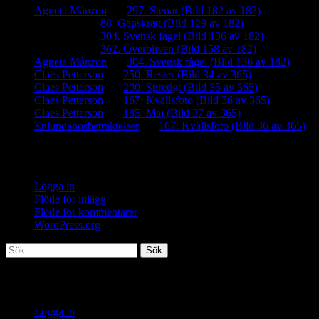
Agneta Månzon
om
297. Stenar (Bild 182 av 182)
iamalmros
om
88. Gapskratt (Bild 129 av 182)
iamalmros
om
304. Svensk fågel (Bild 136 av 182)
iamalmros
om
362. Överbliven (Bild 158 av 182)
Agneta Månzon
om
304. Svensk fågel (Bild 136 av 182)
Claes Petterson
om
250: Rester (Bild 34 av 365)
Claes Petterson
om
290: Spretigt (Bild 35 av 365)
Claes Petterson
om
167: Kvällsfoto (Bild 36 av 365)
Claes Petterson
om
185: Maj (Bild 37 av 365)
Enlundabosbetraktelser
om
167: Kvällsfoto (Bild 36 av 365)
Meta
Logga in
Flöde för inlägg
Flöde för kommentarer
WordPress.org
Sök
efter:
Meta
Logga in