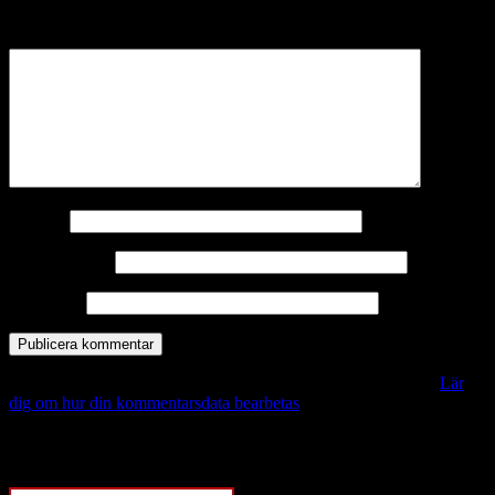
märkta
*
Kommentar
*
Namn
*
E-postadress
*
Webbplats
Denna webbplats använder Akismet för att minska skräppost.
Lär
dig om hur din kommentarsdata bearbetas
.
Vill du veta mer?