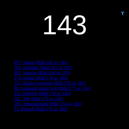
ANTAL DAGAR KVAR:
Senaste inläggen
297. Stenar (Bild 182 av 182)
302. Substitut (Bild 181 av 182)
291. Spricka (Bild 180 av 182)
274. Smide (Bild 179 av 182)
251. Rocka sockorna (Bild 178 av 182)
86. Gammalt möter nytt (Bild 177 av 182)
122. Höstlöv (Bild 176 av 182)
347. Vitt (Bild 175 av 182)
283. Sommarutsikt (Bild 174 av 182)
33. Brunch (Bild 173 av 182)
Senaste kommentarer