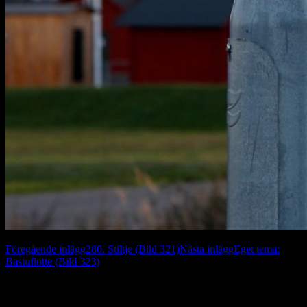
Inläggsnavigering
Föregående inlägg
280. Stiltje (Bild 321)
Nästa inlägg
Eget tema:
Bastuflotte (Bild 323)
Lämna ett svar