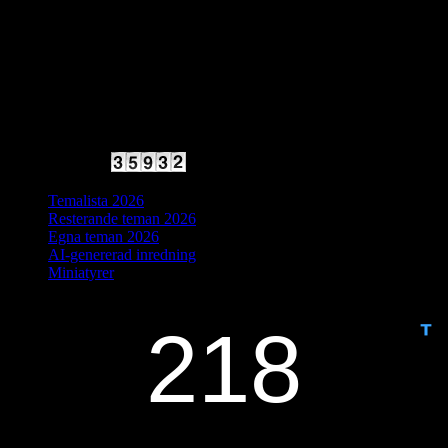
2025 Halvfart
Antal besökare:
Temalista 2026
Resterande teman 2026
Egna teman 2026
AI-genererad inredning
Miniatyrer
IDAG ÄR DET DAG NUMMER
ANTAL DAGAR KVAR: