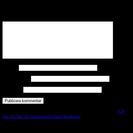
Din e-postadress kommer inte publiceras.
Obligatoriska fält är
märkta
*
Kommentar
*
Namn
*
E-postadress
*
Webbplats
Denna webbplats använder Akismet för att minska skräppost.
Lär
dig om hur din kommentarsdata bearbetas
.
Vill du veta mer?