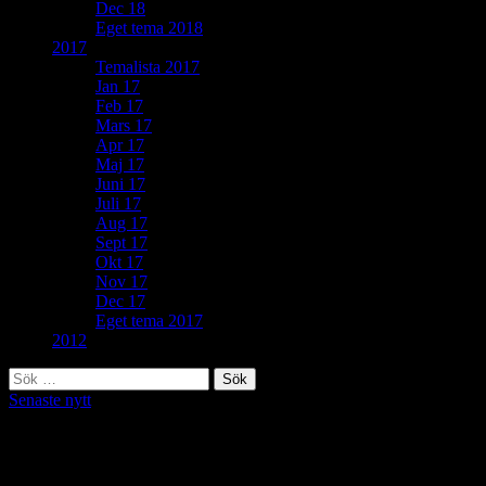
Dec 18
Eget tema 2018
2017
Temalista 2017
Jan 17
Feb 17
Mars 17
Apr 17
Maj 17
Juni 17
Juli 17
Aug 17
Sept 17
Okt 17
Nov 17
Dec 17
Eget tema 2017
2012
Sök
efter:
Senaste nytt
351. Återvändsgränd (Bild 322)