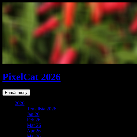
PixelCat 2026
Sök
Gå
Primär meny
till
innehåll
2026
Temalista 2026
Jan 26
Feb 26
Mar 26
Apr 26
Maj 26