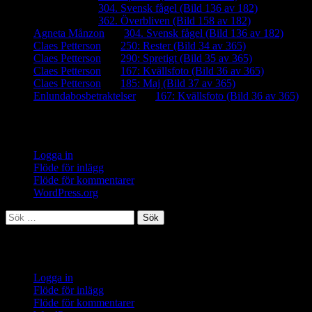
iamalmros
om
304. Svensk fågel (Bild 136 av 182)
iamalmros
om
362. Överbliven (Bild 158 av 182)
Agneta Månzon
om
304. Svensk fågel (Bild 136 av 182)
Claes Petterson
om
250: Rester (Bild 34 av 365)
Claes Petterson
om
290: Spretigt (Bild 35 av 365)
Claes Petterson
om
167: Kvällsfoto (Bild 36 av 365)
Claes Petterson
om
185: Maj (Bild 37 av 365)
Enlundabosbetraktelser
om
167: Kvällsfoto (Bild 36 av 365)
Meta
Logga in
Flöde för inlägg
Flöde för kommentarer
WordPress.org
Sök
efter:
Meta
Logga in
Flöde för inlägg
Flöde för kommentarer