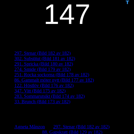
Senaste inläggen
297. Stenar (Bild 182 av 182)
302. Substitut (Bild 181 av 182)
291. Spricka (Bild 180 av 182)
274. Smide (Bild 179 av 182)
251. Rocka sockorna (Bild 178 av 182)
86. Gammalt möter nytt (Bild 177 av 182)
122. Höstlöv (Bild 176 av 182)
347. Vitt (Bild 175 av 182)
283. Sommarutsikt (Bild 174 av 182)
33. Brunch (Bild 173 av 182)
Senaste kommentarer
Agneta Månzon
om
297. Stenar (Bild 182 av 182)
iamalmros
om
88. Gapskratt (Bild 129 av 182)