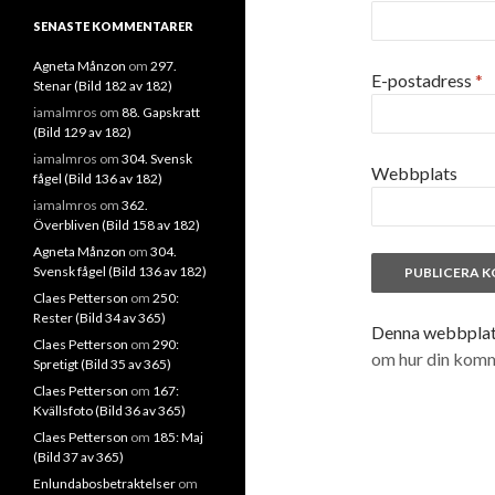
SENASTE KOMMENTARER
Agneta Månzon
om
297.
E-postadress
*
Stenar (Bild 182 av 182)
iamalmros
om
88. Gapskratt
(Bild 129 av 182)
iamalmros
om
304. Svensk
Webbplats
fågel (Bild 136 av 182)
iamalmros
om
362.
Överbliven (Bild 158 av 182)
Agneta Månzon
om
304.
Svensk fågel (Bild 136 av 182)
Claes Petterson
om
250:
Rester (Bild 34 av 365)
Denna webbplats
Claes Petterson
om
290:
om hur din kom
Spretigt (Bild 35 av 365)
Claes Petterson
om
167:
Kvällsfoto (Bild 36 av 365)
Claes Petterson
om
185: Maj
(Bild 37 av 365)
Enlundabosbetraktelser
om