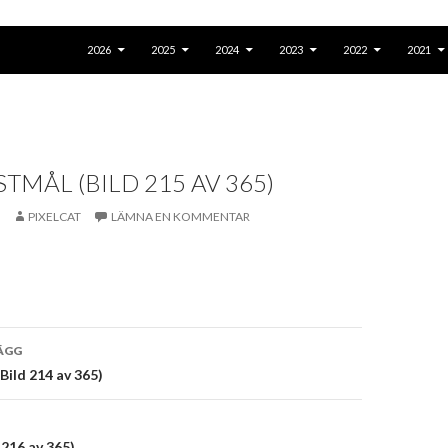
GÅ TILL INNEHÅLL
2026
2025
2024
2023
2022
2021
STMÅL (BILD 215 AV 365)
PIXELCAT
LÄMNA EN KOMMENTAR
vigering
ÄGG
Bild 214 av 365)
 216 av 365)