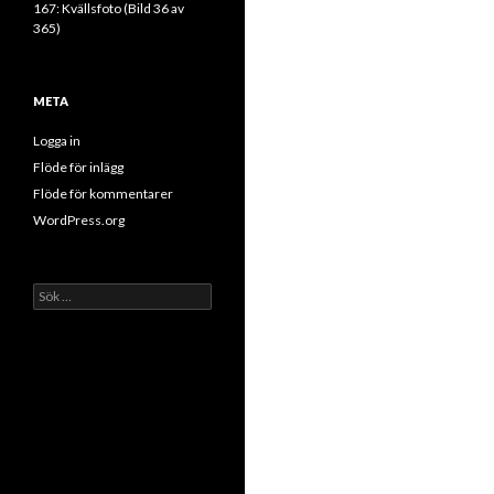
167: Kvällsfoto (Bild 36 av
365)
META
Logga in
Flöde för inlägg
Flöde för kommentarer
WordPress.org
Sök
efter: