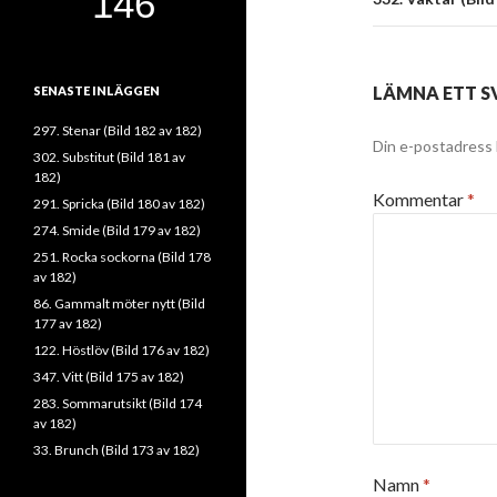
LÄMNA ETT S
SENASTE INLÄGGEN
297. Stenar (Bild 182 av 182)
Din e-postadress 
302. Substitut (Bild 181 av
182)
Kommentar
*
291. Spricka (Bild 180 av 182)
274. Smide (Bild 179 av 182)
251. Rocka sockorna (Bild 178
av 182)
86. Gammalt möter nytt (Bild
177 av 182)
122. Höstlöv (Bild 176 av 182)
347. Vitt (Bild 175 av 182)
283. Sommarutsikt (Bild 174
av 182)
33. Brunch (Bild 173 av 182)
Namn
*