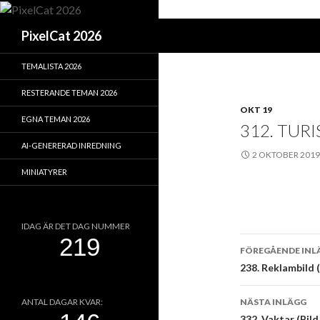
Sök
PixelCat 2026
TEMALISTA 2026
RESTERANDE TEMAN 2026
OKT 19
EGNA TEMAN 2026
312. TURI
AI-GENERERAD INREDNING
2 OKTOBER 2019
MINIATYRER
IDAG ÄR DET DAG NUMMER
Inläggsna
FÖREGÅENDE INL
238. Reklambild (
NÄSTA INLÄGG
ANTAL DAGAR KVAR:
332. Vaktar (Bild