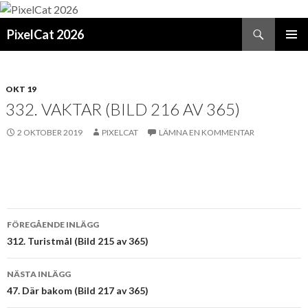
Sök
PixelCat 2026
GÅ
PRIMÄR
TILL
MENY
INNEHÅLL
OKT 19
332. VAKTAR (BILD 216 AV 365)
2 OKTOBER 2019
PIXELCAT
LÄMNA EN KOMMENTAR
Inläggsnavigering
FÖREGÅENDE INLÄGG
312. Turistmål (Bild 215 av 365)
NÄSTA INLÄGG
47. Där bakom (Bild 217 av 365)